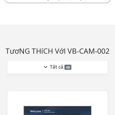
TươNG THíCH VớI VB-CAM-002
Tất cả
48