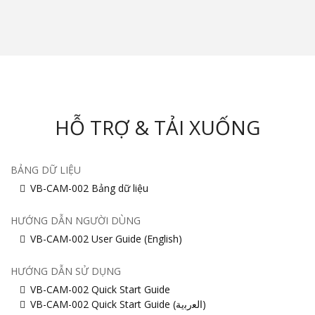
HỖ TRỢ & TẢI XUỐNG
BẢNG DỮ LIỆU
VB-CAM-002 Bảng dữ liệu
HƯỚNG DẪN NGƯỜI DÙNG
VB-CAM-002 User Guide (English)
HƯỚNG DẪN SỬ DỤNG
VB-CAM-002 Quick Start Guide
VB-CAM-002 Quick Start Guide (ﺍﻟﻌﺭﺑﻳﺔ)