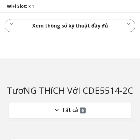
WiFi Slot:
x 1
Xem thông số kỹ thuật đầy đủ
TươNG THíCH VớI CDE5514-2C
Tất cả
6