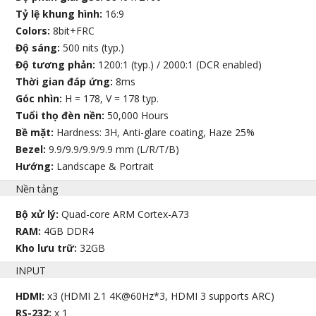
Tỷ lệ khung hình:
16:9
Colors:
8bit+FRC
Độ sáng:
500 nits (typ.)
Độ tương phản:
1200:1 (typ.) / 2000:1 (DCR enabled)
Thời gian đáp ứng:
8ms
Góc nhìn:
H = 178, V = 178 typ.
Tuổi thọ đèn nền:
50,000 Hours
Bề mặt:
Hardness: 3H, Anti-glare coating, Haze 25%
Bezel:
9.9/9.9/9.9/9.9 mm (L/R/T/B)
Hướng:
Landscape & Portrait
Nền tảng
Bộ xử lý:
Quad-core ARM Cortex-A73
RAM:
4GB DDR4
Kho lưu trữ:
32GB
INPUT
HDMI:
x3 (HDMI 2.1 4K@60Hz*3, HDMI 3 supports ARC)
RS-232:
x 1