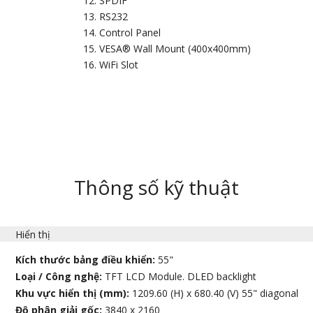
SPDIF
RS232
Control Panel
VESA® Wall Mount (400x400mm)
WiFi Slot
Thông số kỹ thuật
Hiển thị
Kích thước bảng điều khiển:
55"
Loại / Công nghệ:
TFT LCD Module. DLED backlight
Khu vực hiển thị (mm):
1209.60 (H) x 680.40 (V) 55" diagonal
Độ phân giải gốc:
3840 x 2160