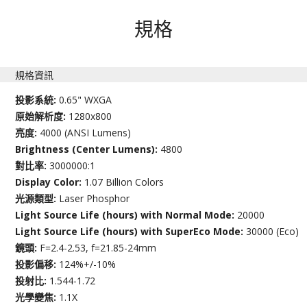
規格
規格資訊
投影系統:
0.65" WXGA
原始解析度:
1280x800
亮度:
4000 (ANSI Lumens)
Brightness (Center Lumens):
4800
對比率:
3000000:1
Display Color:
1.07 Billion Colors
光源類型:
Laser Phosphor
Light Source Life (hours) with Normal Mode:
20000
Light Source Life (hours) with SuperEco Mode:
30000 (Eco)
鏡頭:
F=2.4-2.53, f=21.85-24mm
投影偏移:
124%+/-10%
投射比:
1.544-1.72
光學變焦:
1.1X