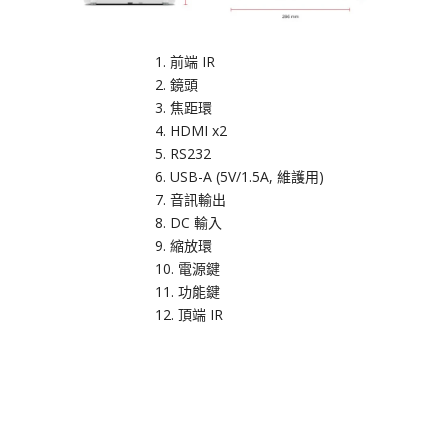
前端 IR
鏡頭
焦距環
HDMI x2
RS232
USB-A (5V/1.5A, 維護用)
音訊輸出
DC 輸入
縮放環
電源鍵
功能鍵
頂端 IR