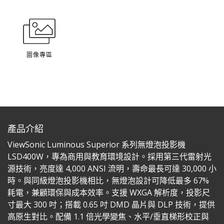
圖像專區
產品介紹
ViewSonic Luminous Superior 系列無燈泡投影機
LSD400W，專為商用與教育環境設計。採用第三代雷射光
源技術，亮度達 4,000 ANSI 流明，壽命最長可達 30,000 小
時。與同級燈泡投影機相比，無燈泡設計可降低最多 67%
耗電，兼顧環保與成本效率。支援 WXGA 解析度，投影尺
寸最大 300 吋；搭載 0.65 吋 DMD 晶片與 DLP 技術，提供
高原生對比。配備 1.1 倍光學變焦、水平/垂直梯形校正與