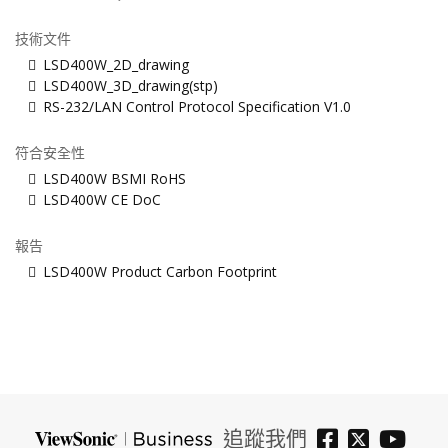
技術文件
LSD400W_2D_drawing
LSD400W_3D_drawing(stp)
RS-232/LAN Control Protocol Specification V1.0
符合安全性
LSD400W BSMI RoHS
LSD400W CE DoC
報告
LSD400W Product Carbon Footprint
追蹤我們