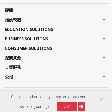
硬體
推薦軟體
EDUCATION SOLUTIONS
BUSINESS SOLUTIONS
CONSUMER SOLUTIONS
探索資源
支援服務
公司
隱私權政策
使用條款
更多支援
Choose another country or region to see content
程序、規格、價格和可用性如有更改，恕不另行通知。選擇、優惠和計畫可能會因國家/地區而
異；有關完整的詳細資訊，請與 ViewSonic 業務代表聯繫。Copyright © ViewSonic Corporation
specific to your region
USA
2000-2026. All rights reserved.