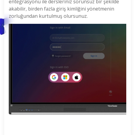
entegrasyonu ile dersleriniz sorunsuz bir şekilde
akabilir, birden fazla giriş kimliğini yönetmenin
zorluğundan kurtulmuş olursunuz.