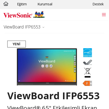
Eğitim
Kurumsal
Destek
Skip to main content
ViewBoard IFP6553
YENI
ViewBoard IFP6553
ViewBoard® 65" Etkileşimli Ekran