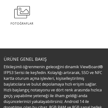
FOTOĞRAFLAR
ÜRÜNE GENEL BAKIŞ
Etkileşimli öğrenmenin geleceğini dinamik ViewBoard®
IFP53 Serisi ile keşfedin. Kolaylığı artırarak, SSO ve NFC
kartla oturum açma işlevleri, kişiselleştirilmiş
başlatıcılara ve bulut depolamaya hızlı erişim sağlar.
Hızlı başlangıç notasyonu ve dört renk arasında hızlıca
geçiş yapabilme yeteneği ile ilham geldiği anda
düşüncelerinizi yakalayabilirsiniz. Android 14 ile
donatılmış olan bu cihaz, 8GB RAM ve 8GB sanal bellek