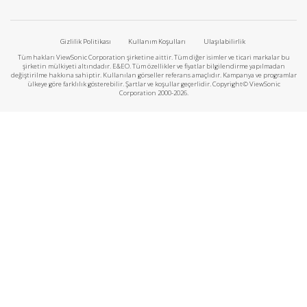
Gizlilik Politikası
Kullanım Koşulları
Ulaşılabilirlik
Tüm hakları ViewSonic Corporation şirketine aittir. Tüm diğer isimler ve ticari markalar bu
şirketin mülkiyeti altındadır. E&EO. Tüm özellikler ve fiyatlar bilgilendirme yapılmadan
değiştirilme hakkına sahiptir. Kullanılan görseller referans amaçlıdır. Kampanya ve programlar
ülkeye göre farklılık gösterebilir. Şartlar ve koşullar geçerlidir. Copyright© ViewSonic
Corporation 2000-2026.