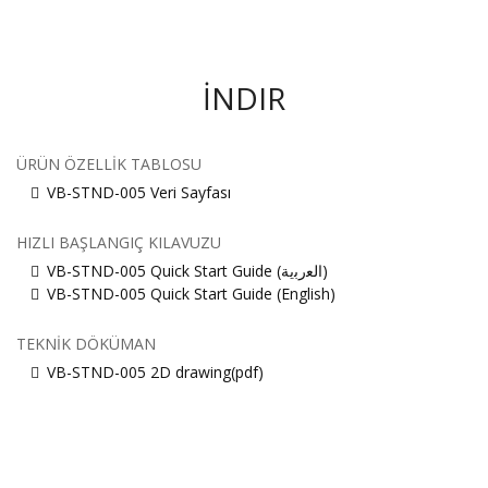
İNDIR
ÜRÜN ÖZELLIK TABLOSU
VB-STND-005 Veri Sayfası
HIZLI BAŞLANGIÇ KILAVUZU
VB-STND-005 Quick Start Guide (ﺍﻟﻌﺭﺑﻳﺔ)
VB-STND-005 Quick Start Guide (English)
TEKNIK DÖKÜMAN
VB-STND-005 2D drawing(pdf)