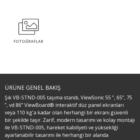
FOTOĞRAFLAR
ÜRÜNE GENEL BAKIŞ
Şık VB-STND-005 taşıma standı, ViewSonic 55 ”, 65”, 75
”, vd 86” ViewBoard® interaktif düz panel ekranları
veya 110 kg'a kadar olan herhangi bir ekranı güvenli
bir şekilde taşır. Zarif, modern tasarımı ve kolay montajı
ile VB-STND-005, hareket kabiliyeti ve yüksekliği
ayarlanabilir tasarımı ile herhangi bir alanda