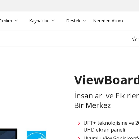
azılım
Kaynaklar
Destek
Nereden Alırım
Ö
ViewBoard
İnsanları ve Fikirle
Bir Merkez
UFT+ teknolojisine ve 
UHD ekran paneli
Uyumlu ViewSonic konfer