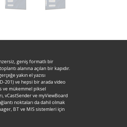
zersiz, geniş formatlı bir
oplantı alanına açılan bir kapıdır.
erçeğe yakın el yazısı
D-201) ve hepsi bir arada video
es ve mükemmel piksel
ları, vCastSender ve myViewBoard
bağlantı noktaları da dahil olmak
ager, BT ve MIS sistemleri için