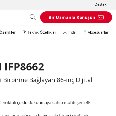
Destek
Bir Uzmanla Konuşun
zellikler
Teknik Özellikler
İndir
Aksesuarlar
 IFP8662
ri Birbirine Bağlayan 86-inç Dijital
20 noktalı çoklu dokunmaya sahip muhteşem 4K
ans hoparlörü ve kamera ile birinci sınıf, tek