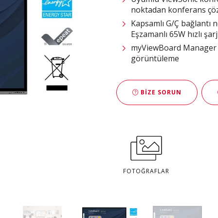
noktadan konferans ç
Kapsamlı G/Ç bağlantı 
Eşzamanlı 65W hızlı şar
myViewBoard Manager ta
görüntüleme
BIZE SORUN
FOTOĞRAFLAR