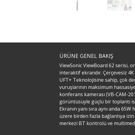
ÜRÜNE GENEL BAKIŞ
ViewSonic ViewBoard 62 serisi, ort
interaktif ekrandır. Çerçevesiz 4K 
UFT+ Teknolojisine sahip, çok der
vuruşlarının maksimum hassasiyet
konferans kamerası (VB-CAM-201)
görüntüsüyle güçlü bir toplantı i
Ekranın yanı sıra aynı anda 65W hız
üzere birden fazla bağlantıya izin
merkezi BT kontrolü ve multimedy