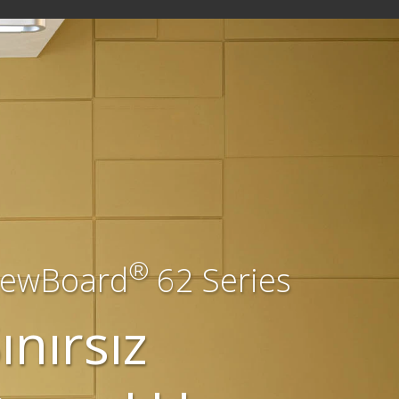
®
iewBoard
62 Series
ınırsız