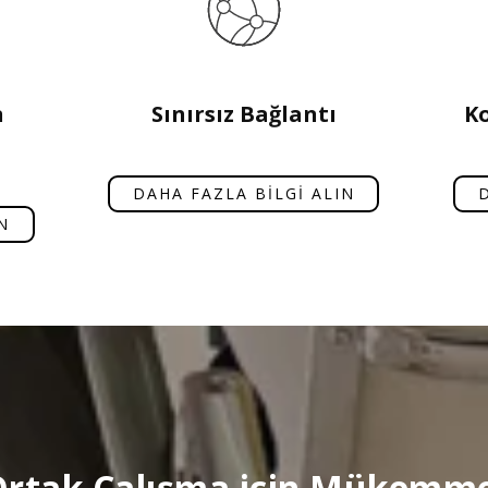
n
Sınırsız Bağlantı
Ko
DAHA FAZLA BİLGİ ALIN
N
rtak Çalışma için Mükemm