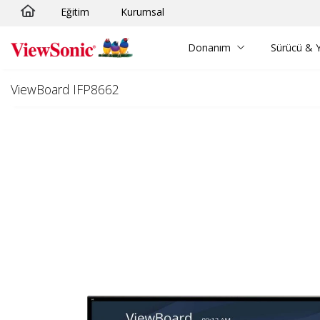
Eğitim
Kurumsal
Skip to main content
Donanım
Sürücü & Y
ViewBoard IFP8662