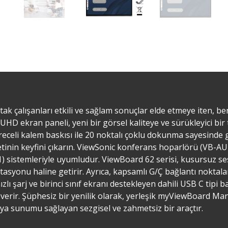
ak çalışanları etkili ve sağlam sonuçlar elde etmeye iten, ben
UHD ekran paneli, yeni bir görsel kaliteye ve sürükleyici bir t
eceli kalem baskısı ile 20 noktalı çoklu dokunma sayesinde g
inin keyfini çıkarın.​ ViewSonic konferans hoparlörü (VB-AU
 sistemleriyle uyumludur. ViewBoard 62 serisi, kusursuz s
stasyonu haline getirir. Ayrıca, kapsamlı G/Ç bağlantı nokta
lı şarj ve birinci sınıf ekranı destekleyen dahili USB C tipi 
 verir. Şüphesiz bir yenilik olarak, yerleşik myViewBoard Man
a sunumu sağlayan sezgisel ve zahmetsiz bir araçtır.