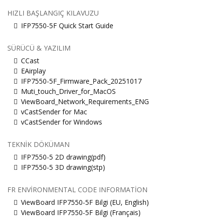
HIZLI BAŞLANGIÇ KILAVUZU
IFP7550-5F Quick Start Guide
SÜRÜCÜ & YAZILIM
CCast
EAirplay
IFP7550-5F_Firmware_Pack_20251017
Muti_touch_Driver_for_MacOS
ViewBoard_Network_Requirements_ENG
vCastSender for Mac
vCastSender for Windows
TEKNIK DÖKÜMAN
IFP7550-5 2D drawing(pdf)
IFP7550-5 3D drawing(stp)
FR ENVIRONMENTAL CODE INFORMATION
ViewBoard IFP7550-5F Bilgi (EU, English)
ViewBoard IFP7550-5F Bilgi (Français)