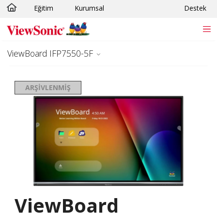
Eğitim
Kurumsal
Destek
Skip to main content
ViewBoard IFP7550-5F
ARŞIVLENMIŞ
ViewBoard