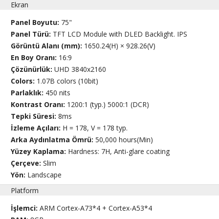
Ekran
Panel Boyutu:
75"
Panel Türü:
TFT LCD Module with DLED Backlight. IPS
Görüntü Alanı (mm):
1650.24(H) × 928.26(V)
En Boy Oranı:
16:9
Çözünürlük:
UHD 3840x2160
Colors:
1.07B colors (10bit)
Parlaklık:
450 nits
Kontrast Oranı:
1200:1 (typ.) 5000:1 (DCR)
Tepki Süresi:
8ms
İzleme Açıları:
H = 178, V = 178 typ.
Arka Aydınlatma Ömrü:
50,000 hours(Min)
Yüzey Kaplama:
Hardness: 7H, Anti-glare coating
Çerçeve:
Slim
Yön:
Landscape
Platform
İşlemci:
ARM Cortex-A73*4 + Cortex-A53*4