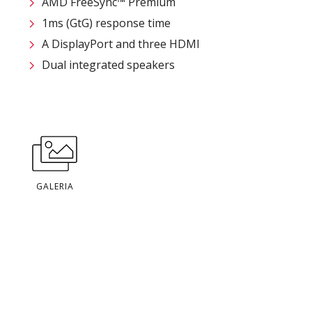
AMD FreeSync™ Premium
1ms (GtG) response time
A DisplayPort and three HDMI
Dual integrated speakers
GALERIA