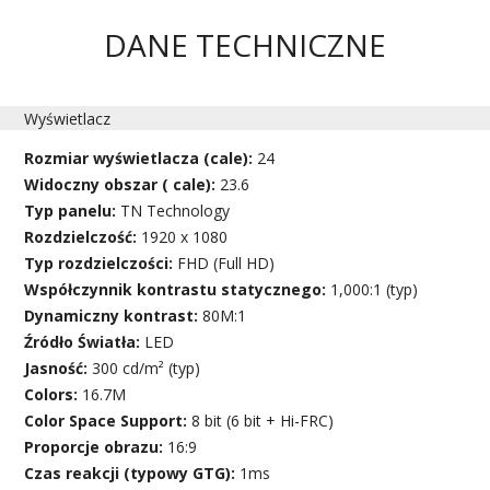
DANE TECHNICZNE
Wyświetlacz
Rozmiar wyświetlacza (cale):
24
Widoczny obszar ( cale):
23.6
Typ panelu:
TN Technology
Rozdzielczość:
1920 x 1080
Typ rozdzielczości:
FHD (Full HD)
Współczynnik kontrastu statycznego:
1,000:1 (typ)
Dynamiczny kontrast:
80M:1
Źródło Światła:
LED
Jasność:
300 cd/m² (typ)
Colors:
16.7M
Color Space Support:
8 bit (6 bit + Hi-FRC)
Proporcje obrazu:
16:9
Czas reakcji (typowy GTG):
1ms