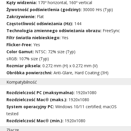
Kąty widzenia:
170º horizontal, 160º vertical
Żywotność podświetlenia (godziny):
30000 Hrs (Typ)
Zakrzywienie:
Flat
Częstotliwość odświeżania (Hz):
144
Technologia zmiennego odświeżania obrazu:
FreeSync
Filtr światła niebieskiego:
Yes
Flicker-Free:
Yes
Color Gamut:
NTSC: 72% size (Typ)
sRGB: 107% size (Typ)
Rozmiar piksela:
0.272 mm (H) x 0.272 mm (V)
Obróbka powierzchni:
Anti-Glare, Hard Coating (3H)
Kompatybilność
Rozdzielczość PC (maksymalna):
1920x1080
Rozdzielczość Mac® (maks.):
1920x1080
System operacyjny PC:
Windows 10/11 certified; macOS
tested
Rozdzielczość Mac® (min.):
1920x1080
Złącze