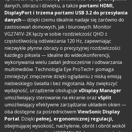
danych, obrazu i dźwięku, a także
portami HDMI,
DisplayPort i trzema portami USB 3.2 do przesyłania
danych
— dzięki czemu idealnie nadaje się zarówno do
zastosowań domowych, jak i biurowych. Monitor
VG2741V-2K łączy w sobie rozdzielczość QHD z
częstotliwością odświeżania 120 Hz, zapewniając
niezwykle płynne obrazy o precyzyjnej rozdzielczości
każdego piksela — idealne do wideokonferencji,
wykonywania wielu zadań jednocześnie i odtwarzania
multimediów. Technologia Eye ProTech+ pomaga
zmniejszyć zmęczenie dzięki oglądaniu z niską emisją
niebieskiego światła i bez migotania. Aby zwiększyć
wydajność, urządzenie obsługuje
vDisplay Manager
umożliwiający sterowanie na ekranie oraz
vSplit
umożliwiający efektywne zarządzanie układem okien —
oba dostępne za pośrednictwem
ViewSonic Display
Portal
. Dzięki
pełnej, ergonomicznej regulacji,
obejmującej wysokość, nachylenie, obrót i obrót wokół