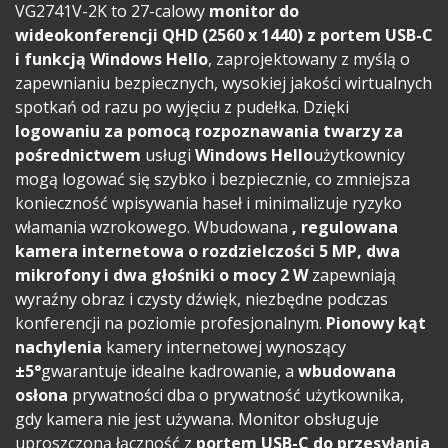
VG2741V-2K to 27-calowy
monitor do
wideokonferencji QHD (2560 x 1440) z portem USB-C
i funkcją Windows Hello
, zaprojektowany z myślą o
zapewnianiu bezpiecznych, wysokiej jakości wirtualnych
spotkań od razu po wyjęciu z pudełka. Dzięki
logowaniu za pomocą rozpoznawania twarzy za
pośrednictwem
usługi
Windows Hello
użytkownicy
mogą logować się szybko i bezpiecznie, co zmniejsza
konieczność wpisywania haseł i minimalizuje ryzyko
włamania wzrokowego. Wbudowana
, regulowana
kamera internetowa o rozdzielczości 5 MP, dwa
mikrofony i dwa głośniki o mocy 2 W
zapewniają
wyraźny obraz i czysty dźwięk, niezbędne podczas
konferencji na poziomie profesjonalnym.
Pionowy
kąt
nachylenia
kamery internetowej wynoszący
±5°
gwarantuje idealne kadrowanie, a
wbudowana
osłona
prywatności dba o prywatność użytkownika,
gdy kamera nie jest używana. Monitor obsługuje
uproszczoną łączność z
portem USB-C do przesyłania