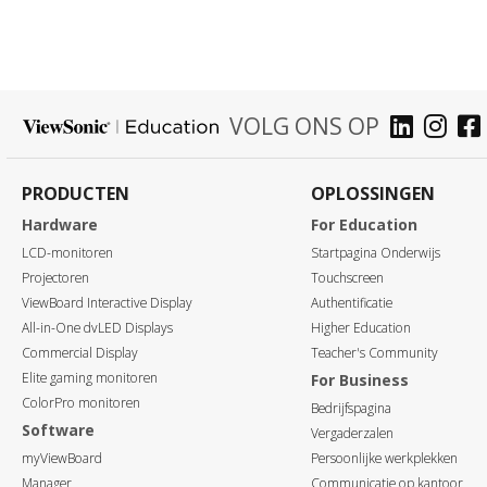
VOLG ONS OP
PRODUCTEN
OPLOSSINGEN
Hardware
For Education
LCD-monitoren
Startpagina Onderwijs
Projectoren
Touchscreen
ViewBoard Interactive Display
Authentificatie
All-in-One dvLED Displays
Higher Education
Commercial Display
Teacher's Community
Elite gaming monitoren
For Business
ColorPro monitoren
Bedrijfspagina
Software
Vergaderzalen
myViewBoard
Persoonlijke werkplekken
Manager
Communicatie op kantoor