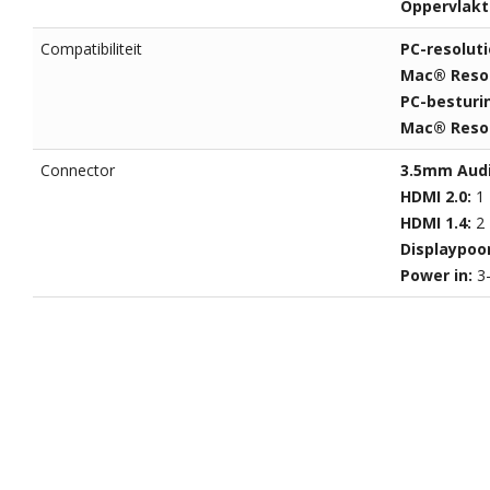
Oppervlakt
Compatibiliteit
PC-resoluti
Mac® Resol
PC-bestur
Mac® Resol
Connector
3.5mm Audi
HDMI 2.0:
1
HDMI 1.4:
2
Displaypoo
Power in:
3