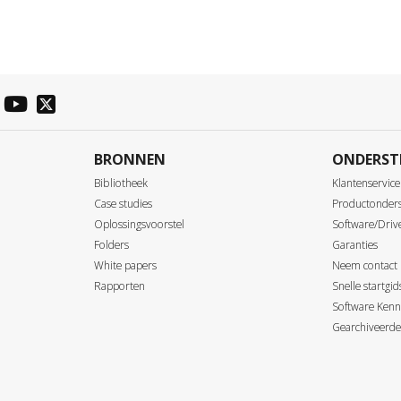
BRONNEN
ONDERST
Bibliotheek
Klantenservice
Case studies
Productonder
Oplossingsvoorstel
Software/Driv
Folders
Garanties
White papers
Neem contact
Rapporten
Snelle startgi
Software Kenn
Gearchiveerde