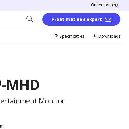
Ondersteuning
Praat met een expert
Specificaties
Downloads
P-MHD
tertainment Monitor
um