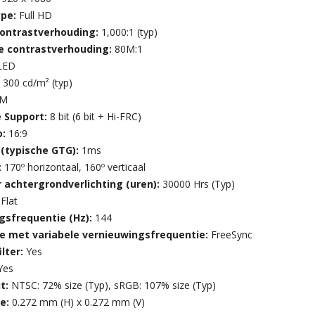
ype:
Full HD
contrastverhouding:
1,000:1 (typ)
 contrastverhouding:
80M:1
LED
:
300 cd/m² (typ)
7M
e Support:
8 bit (6 bit + Hi-FRC)
o:
16:9
 (typische GTG):
1ms
:
170º horizontaal, 160º verticaal
 achtergrondverlichting (uren):
30000 Hrs (Typ)
:
Flat
gsfrequentie (Hz):
144
e met variabele vernieuwingsfrequentie:
FreeSync
ilter:
Yes
Yes
t:
NTSC: 72% size (Typ), sRGB: 107% size (Typ)
te:
0.272 mm (H) x 0.272 mm (V)