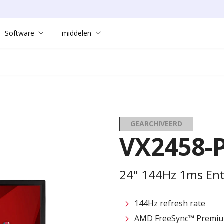
Software
middelen
GEARCHIVEERD
VX2458-
24" 144Hz 1ms En
144Hz refresh rate
AMD FreeSync™ Premi