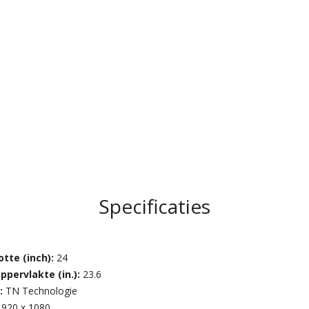
Specificaties
tte (inch):
24
ppervlakte (in.):
23.6
:
TN Technologie
1920 x 1080