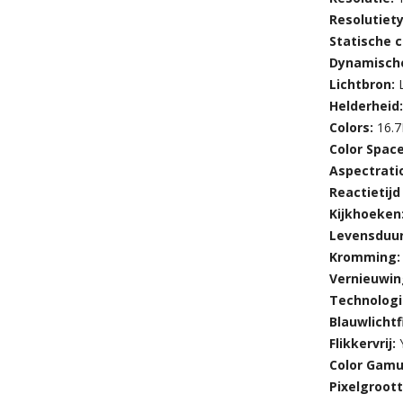
Resolutiet
Statische 
Dynamische
Lichtbron:
Helderheid
Colors:
16.
Color Spac
Aspectrati
Reactietijd
Kijkhoeken
Levensduur
Kromming
Vernieuwin
Technologi
Blauwlichtf
Flikkervrij:
Color Gamu
Pixelgroot