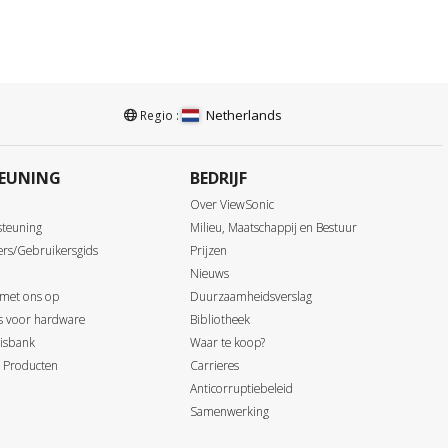
Netherlands
Regio :
EUNING
BEDRIJF
Over ViewSonic
steuning
Milieu, Maatschappij en Bestuur
ers/Gebruikersgids
Prijzen
Nieuws
 met ons op
Duurzaamheidsverslag
ds voor hardware
Bibliotheek
isbank
Waar te koop?
 Producten
Carrieres
Anticorruptiebeleid
Samenwerking