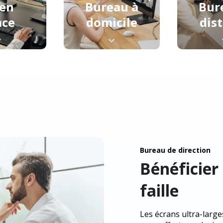
en
Bureau à
Bur
ace
domicile
dis
Bureau de direction
Bénéficier
faille
Les écrans ultra-large