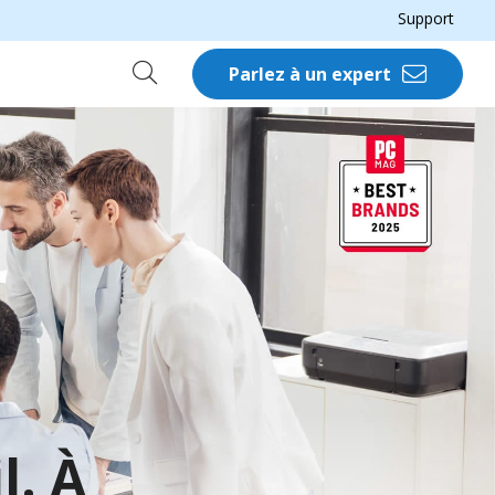
Support
Parlez à un expert
l. À