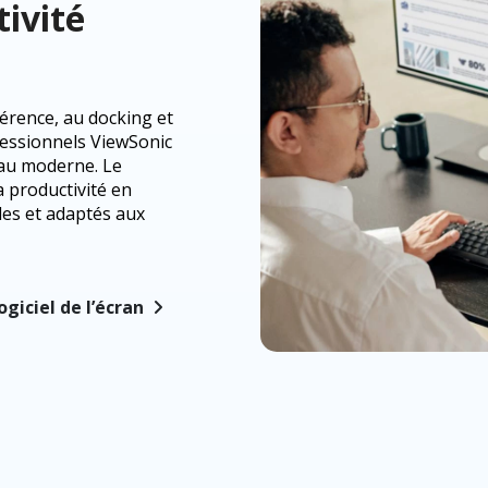
ivité
férence, au docking et
ofessionnels ViewSonic
eau moderne. Le
a productivité en
les et adaptés aux
logiciel de l’écran