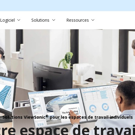
Logiciel
Solutions
Ressources
®
Solutions ViewSonic
pour les espaces de travail individuels
re espace de travai