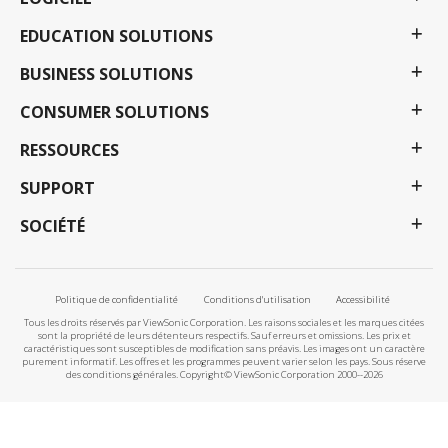
EDUCATION SOLUTIONS
BUSINESS SOLUTIONS
CONSUMER SOLUTIONS
RESSOURCES
SUPPORT
SOCIÉTÉ
Politique de confidentialité
Conditions d'utilisation
Accessibilité
Tous les droits réservés par ViewSonic Corporation. Les raisons sociales et les marques citées
sont la propriété de leurs détenteurs respectifs. Sauf erreurs et omissions. Les prix et
caractéristiques sont susceptibles de modification sans préavis. Les images ont un caractère
purement informatif. Les offres et les programmes peuvent varier selon les pays. Sous réserve
des conditions générales. Copyright© ViewSonic Corporation 2000--2026