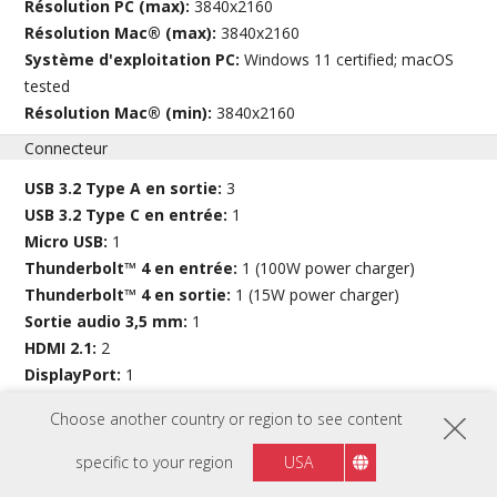
Résolution PC (max):
3840x2160
Résolution Mac® (max):
3840x2160
Système d'exploitation PC:
Windows 11 certified; macOS
tested
Résolution Mac® (min):
3840x2160
Connecteur
USB 3.2 Type A en sortie:
3
USB 3.2 Type C en entrée:
1
Micro USB:
1
Thunderbolt™ 4 en entrée:
1 (100W power charger)
Thunderbolt™ 4 en sortie:
1 (15W power charger)
Sortie audio 3,5 mm:
1
HDMI 2.1:
2
DisplayPort:
1
Entrée d'alimentation:
DC Socket (4 Pin)
Choose another country or region to see content
Ethernet LAN (RJ45):
1
specific to your region
USA
VOIR SPÉCIFICATIONS COMPLÈTES