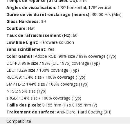
Temps de réponse (GTG avec OD):
5ms
Angles de visualisation:
178º horizontal, 178º vertical
Durée de vie du rétroéclairage (heures):
30000 Hrs (Min)
Glass Hardness:
3H
Courbure:
Flat
Taux de rafraîchissement (Hz):
60
Low Blue Light:
Hardware solution
Sans scintillement:
Yes
Color Gamut:
Adobe RGB: 99% size / 89% coverage (Typ)
DCI-P3: 99% size / 98% (CIE 1976) coverage (Typ)
EBU: 132% size / 100% coverage (Typ)
REC709: 134% size / 100% coverage (Typ)
SMPTE-C: 144% size / 100% coverage (Typ)
NTSC: 95% size (Typ)
sRGB: 134% size / 100% coverage (Typ)
Taille des pixels:
0.155 mm (H) x 0.155 mm (V)
Traitement de surface:
Anti-Glare, Hard Coating (3H)
Compatibilité