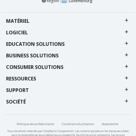
Luxembourg
Région :
MATÉRIEL
LOGICIEL
EDUCATION SOLUTIONS
BUSINESS SOLUTIONS
CONSUMER SOLUTIONS
RESSOURCES
SUPPORT
SOCIÉTÉ
Politique de confidentialité
Conditions d'utilisation
Accessibilité
Tous les droits réservés par ViewSonic Corporation. Les raisons sociales et les marques citées
sont la propriété de leurs détenteurs respectifs. Sauf erreurs et omissions. Les prix et