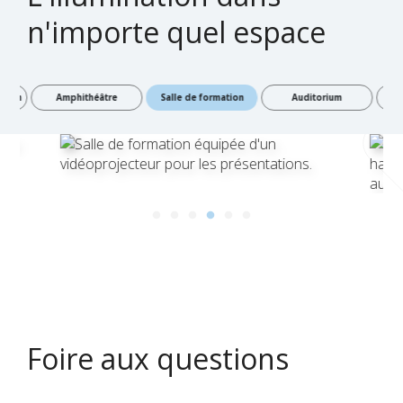
n'importe quel espace
ation
Amphithéâtre
Salle de formation
Auditorium
St
Foire aux questions