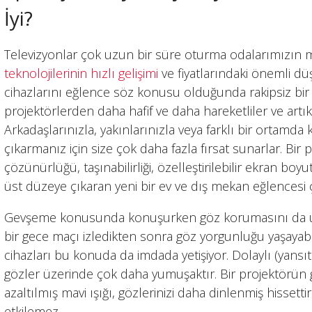
İyi?
Televizyonlar çok uzun bir süre oturma odalarımızın m
teknolojilerinin hızlı gelişimi
ve fiyatlarındaki önemli dü
cihazlarını eğlence söz konusu olduğunda rakipsiz bir r
projektörlerden daha hafif ve daha hareketliler ve artık t
Arkadaşlarınızla, yakınlarınızla veya farklı bir ortamd
çıkarmanız için size çok daha fazla fırsat sunarlar. Bir 
çözünürlüğü, taşınabilirliği, özelleştirilebilir ekran boy
üst düzeye çıkaran yeni bir ev ve dış mekan eğlencesi ç
Gevşeme konusunda konuşurken göz korumasını da un
bir gece maçı izledikten sonra göz yorgunluğu yaşayabi
cihazları bu konuda da imdada yetişiyor. Dolaylı (yansıtıc
gözler üzerinde çok daha yumuşaktır. Bir projektörü
azaltılmış mavi ışığı, gözlerinizi daha dinlenmiş hisset
etkilemez.