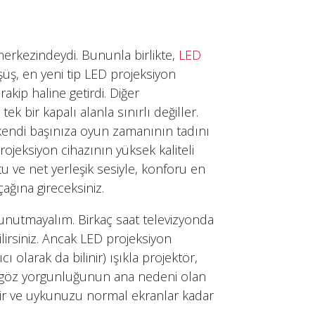
erkezindeydi. Bununla birlikte,
LED
şüş, en yeni tip LED projeksiyon
akip haline getirdi. Diğer
ek bir kapalı alanla sınırlı değiller.
a kendi başınıza oyun zamanının tadını
projeksiyon cihazının yüksek kaliteli
utu ve net yerleşik sesiyle, konforu en
ağına gireceksiniz.
utmayalım. Birkaç saat televizyonda
lirsiniz. Ancak LED projeksiyon
ı olarak da bilinir) ışıkla projektör,
n göz yorgunluğunun ana nedeni olan
tirir ve uykunuzu normal ekranlar kadar