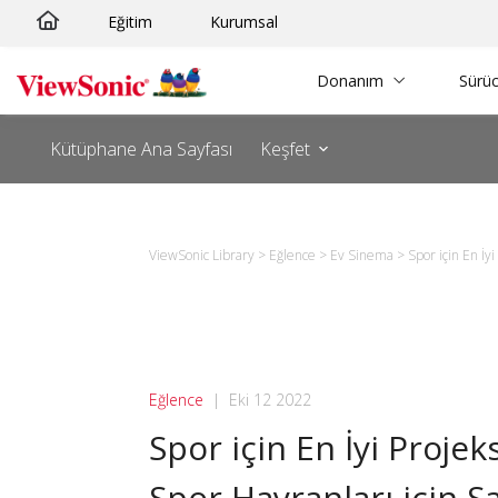
Skip
Eğitim
Kurumsal
to
content
Donanım
Sürüc
Kütüphane Ana Sayfası
Keşfet
ViewSonic Library
>
Eğlence
>
Ev Sinema
>
Spor için En İy
Eğlence
|
Eki 12 2022
Spor için En İyi Projek
Spor Hayranları için S