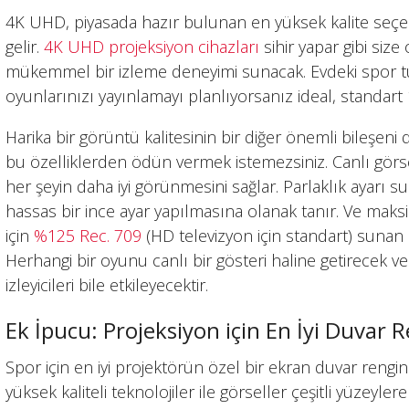
4K UHD, piyasada hazır bulunan en yüksek kalite seçen
gelir.
4K UHD projeksiyon cihazları
sihir yapar gibi size
mükemmel bir izleme deneyimi sunacak. Evdeki spor tutk
oyunlarınızı yayınlamayı planlıyorsanız ideal, standart
Harika bir görüntü kalitesinin bir diğer önemli bileşeni 
bu özelliklerden ödün vermek istemezsiniz. Canlı görs
her şeyin daha iyi görünmesini sağlar. Parlaklık ayarı 
hassas bir ince ayar yapılmasına olanak tanır. Ve maks
için
%125 Rec. 709
(HD televizyon için standart) sunan bi
Herhangi bir oyunu canlı bir gösteri haline getirecek 
izleyicileri bile etkileyecektir.
Ek İpucu: Projeksiyon için En İyi Duvar 
Spor için en iyi projektörün özel bir ekran duvar reng
yüksek kaliteli teknolojiler ile görseller çeşitli yüzeyler