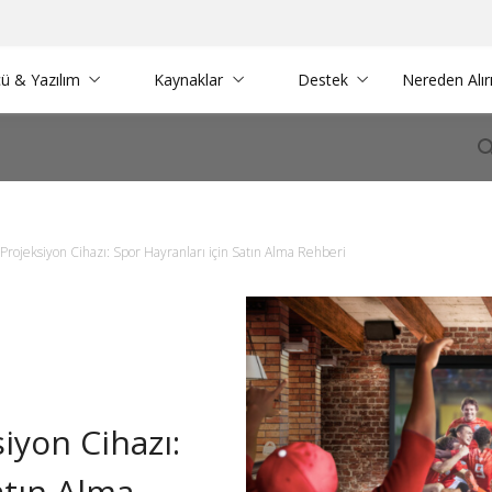
ü & Yazılım
Kaynaklar
Destek
Nereden Alı
i Projeksiyon Cihazı: Spor Hayranları için Satın Alma Rehberi
siyon Cihazı:
atın Alma