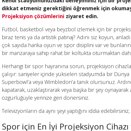
Kendi stadyumunuzdaki deneyiminiz için bir projek
dikkat etmeniz gerektiğini öğrenmek için okum
Projeksiyon çözümlerini
ziyaret edin.
Futbol, ​​basketbol veya beyzbol izlemek için bir projek
biraz tenis ya da artistik patinaj? Adını siz koyun, anl
çok sayıda harika oyun ve spor disiplini var ve bunlar
bir manzaraya sahip rahat bir koltukta oturmaktan daha 
Herhangi bir spor hayranına sorun, projeksiyon cihazlar
çalışır: saniyeler içinde yükselen stadyumda bir Dünya 
Superbowl’a veya Wimbledon’a tanık olursunuz. Ardında
kapatarak, uzaklaştırarak veya başka bir şey oynayara
özgürlüğüyle yerinize geri dönersiniz.
Televizyonların da aynı şeyi yaptığını iddia edebilirsin
Spor için En İyi Projeksiyon Ciha