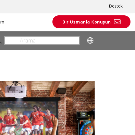
Destek
rım
Bir Uzmanla Konuşun