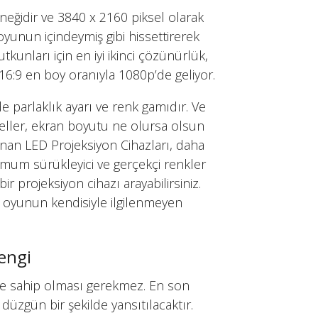
eğidir ve 3840 x 2160 piksel olarak
 oyunun içindeymiş gibi hissettirerek
unları için en iyi ikinci çözünürlük,
 16:9 en boy oranıyla 1080p’de geliyor.
de parlaklık ayarı ve renk gamıdır. Ve
eller, ekran boyutu ne olursa olsun
sunan LED Projeksiyon Cihazları, daha
imum sürükleyici ve gerçekçi renkler
r projeksiyon cihazı arayabilirsiniz.
ve oyunun kendisiyle ilgilenmeyen
Rengi
ine sahip olması gerekmez. En son
e düzgün bir şekilde yansıtılacaktır.