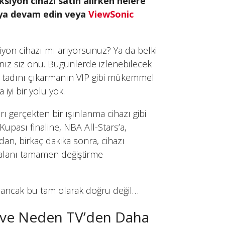
siyon cihazı satın alırken nelere
aya devam edin veya
ViewSonic
siyon cihazı mı arıyorsunuz? Ya da belki
adınız siz onu. Bugünlerde izlenebilecek
ın tadını çıkarmanın VIP gibi mükemmel
iyi bir yolu yok.
ı gerçekten bir ışınlanma cihazı gibi
Kupası finaline, NBA All-Stars’a,
n, birkaç dakika sonra, cihazı
k alanı tamamen değiştirme
iz, ancak bu tam olarak doğru değil…
zı ve Neden TV’den Daha