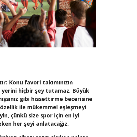
ır: Konu favori takımınızın
 yerini hiçbir şey tutamaz. Büyük
sınız gibi hissettirme becerisine
 özellik ile mükemmel eşleşmeyi
in, çünkü size spor için en iyi
eken her şeyi anlatacağız.