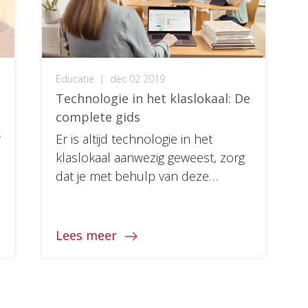
Educatie
|
dec 02 2019
Technologie in het klaslokaal: De
complete gids
r
Er is altijd technologie in het
klaslokaal aanwezig geweest, zorg
dat je met behulp van deze
diepgaande gids klaar bent voor
de veranderingen die EdTech
teweeg brengt in het onderwijs.
Lees meer