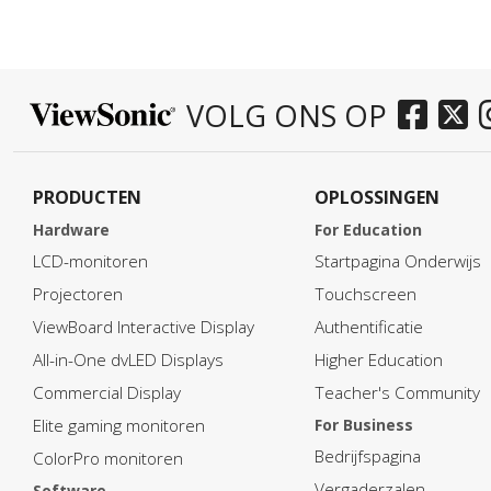
VOLG ONS OP
PRODUCTEN
OPLOSSINGEN
Hardware
For Education
LCD-monitoren
Startpagina Onderwijs
Projectoren
Touchscreen
ViewBoard Interactive Display
Authentificatie
All-in-One dvLED Displays
Higher Education
Commercial Display
Teacher's Community
Elite gaming monitoren
For Business
Bedrijfspagina
ColorPro monitoren
Vergaderzalen
Software