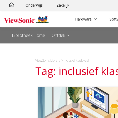
Ga
Onderwijs
Zakelijk
naar
de
Hardware
Soft
inhoud
Bibliotheek Home
Ontdek
ViewSonic Library
>
inclusief klaslokaal
Tag: inclusief kla