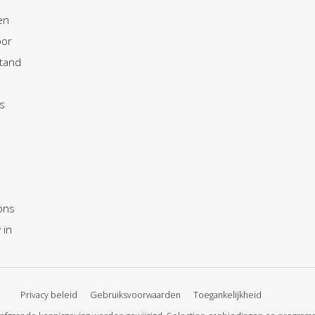
en
oor
tand
s
ons
 in
Privacy beleid
Gebruiksvoorwaarden
Toegankelijkheid