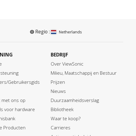
Regio :
Netherlands
NING
BEDRIJF
e
Over ViewSonic
steuning
Milieu, Maatschappij en Bestuur
ers/Gebruikersgids
Prijzen
Nieuws
 met ons op
Duurzaamheidsverslag
ids voor hardware
Bibliotheek
nisbank
Waar te koop?
e Producten
Carrieres