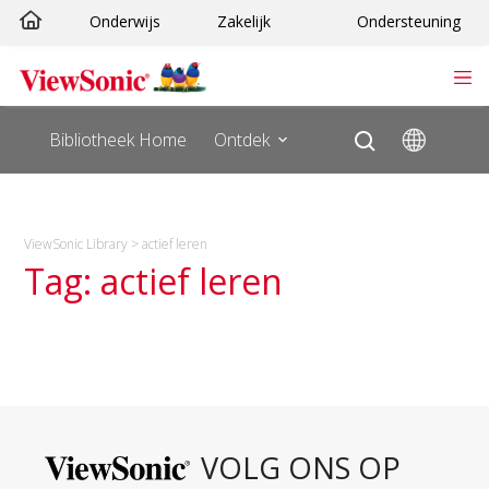
Ga
Onderwijs
Zakelijk
Ondersteuning
naar
de
inhoud
Bibliotheek Home
Ontdek
ViewSonic Library
>
actief leren
Tag: actief leren
VOLG ONS OP