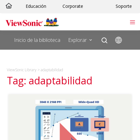
Saltar
Educación
Corporate
Soporte
al
contenido
Inicio de la biblioteca
Explorar
ViewSonic Library
>
adaptabilidad
Tag: adaptabilidad