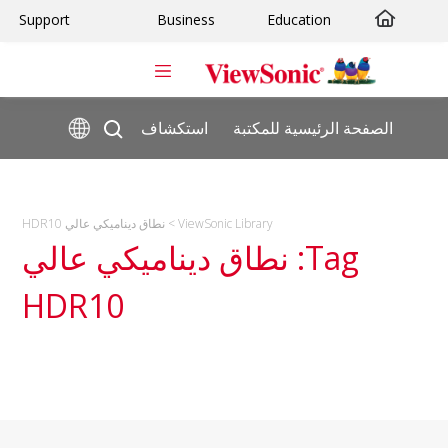
ا
Support
Business
Education
إ
ا
الصفحة الرئيسية للمكتبة
استكشاف
ViewSonic Library
>
نطاق ديناميكي عالي HDR10
Tag: نطاق ديناميكي عالي
HDR10