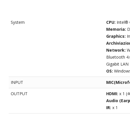
System
CPU:
Intel®
Memoria:
D
Graphics:
I
Archiviazio
Network:
W
Bluetooth 4.
Gigabit LAN 
OS:
Windows 
INPUT
MIC(Microf
OUTPUT
HDMI:
x 1 (
Audio (Ear
IR:
x 1