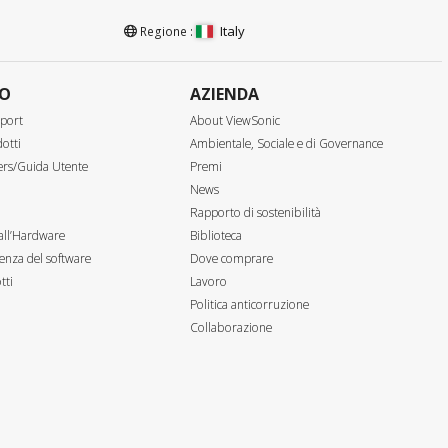
Italy
Regione :
TO
AZIENDA
port
About ViewSonic
otti
Ambientale, Sociale e di Governance
ers/Guida Utente
Premi
News
Rapporto di sostenibilità
all’Hardware
Biblioteca
enza del software
Dove comprare
tti
Lavoro
Politica anticorruzione
Collaborazione