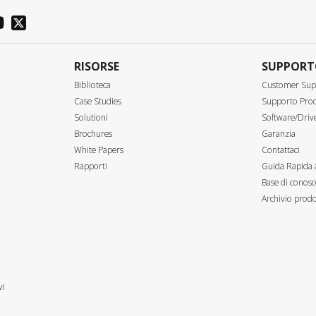
RISORSE
SUPPOR
Biblioteca
Customer Sup
Case Studies
Supporto Prod
Solutioni
Software/Driv
Brochures
Garanzia
White Papers
Contattaci
Rapporti
Guida Rapida 
Base di conosc
Archivio prodo
vi