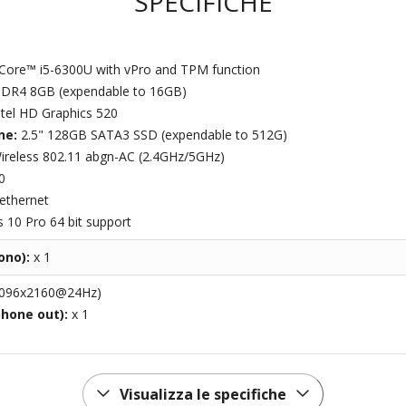
SPECIFICHE
 Core™ i5-6300U with vPro and TPM function
DR4 8GB (expendable to 16GB)
ntel HD Graphics 520
ne:
2.5" 128GB SATA3 SSD (expendable to 512G)
ireless 802.11 abgn-AC (2.4GHz/5GHz)
0
ethernet
10 Pro 64 bit support
ono):
x 1
4096x2160@24Hz)
phone out):
x 1
Visualizza le specifiche