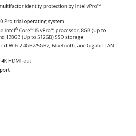
ultifactor identity protection by Intel vPro™
0 Pro trial operating system
®
e Intel
Core™ i5 vPro™ processor, 8GB (Up to
d 128GB (Up to 512GB) SSD storage
rt WiFi 2.4GHz/5GHz, Bluetooth, and Gigabit LAN
ng 4K HDMI-out
port