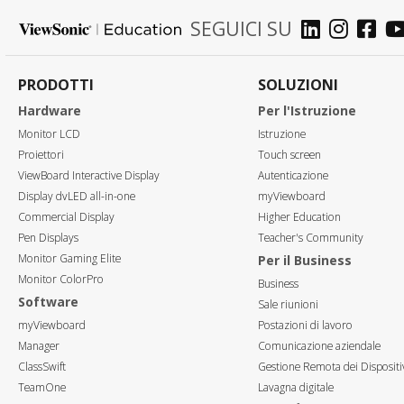
SEGUICI SU
PRODOTTI
SOLUZIONI
Hardware
Per l'Istruzione
Monitor LCD
Istruzione
Proiettori
Touch screen
ViewBoard Interactive Display
Autenticazione
Display dvLED all-in-one
myViewboard
Commercial Display
Higher Education
Pen Displays
Teacher's Community
Monitor Gaming Elite
Per il Business
Monitor ColorPro
Business
Software
Sale riunioni
myViewboard
Postazioni di lavoro
Manager
Comunicazione aziendale
ClassSwift
Gestione Remota dei Dispositi
TeamOne
Lavagna digitale