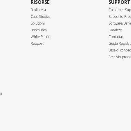
RISORSE
SUPPOR
Biblioteca
Customer Sup
Case Studies
Supporto Prod
Solutioni
Software/Driv
Brochures
Garanzia
White Papers
Contattaci
Rapporti
Guida Rapida 
Base di conosc
Archivio prodo
vi