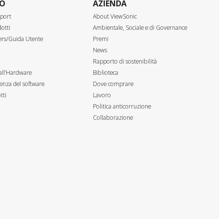
TO
AZIENDA
port
About ViewSonic
otti
Ambientale, Sociale e di Governance
ers/Guida Utente
Premi
News
Rapporto di sostenibilità
all’Hardware
Biblioteca
enza del software
Dove comprare
tti
Lavoro
Politica anticorruzione
Collaborazione