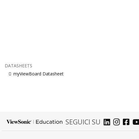
DATASHEETS
myViewBoard Datasheet
SEGUICI SU