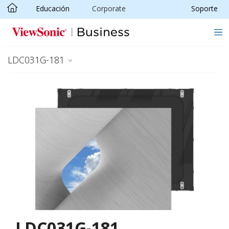
Educación
Corporate
Soporte
Skip to main content
LDC031G-181
LDC031G-181