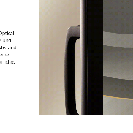
Optical
e und
Abstand
eine
ürliches