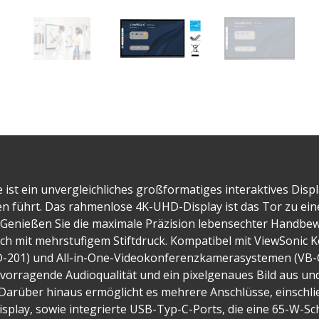
 ist ein unvergleichliches großformatiges interaktives Dis
en führt. Das rahmenlose 4K-UHD-Display ist das Tor zu ein
Genießen Sie die maximale Präzision lebensechter Handb
ch mit mehrstufigem Stiftdruck. Kompatibel mit ViewSonic 
D-201) und All-in-One-Videokonferenzkamerasystemen (VB-
rvorragende Audioqualität und ein pixelgenaues Bild aus und
Darüber hinaus ermöglicht es mehrere Anschlüsse, einschli
lay, sowie integrierte USB-Typ-C-Ports, die eine 65-W-Schn