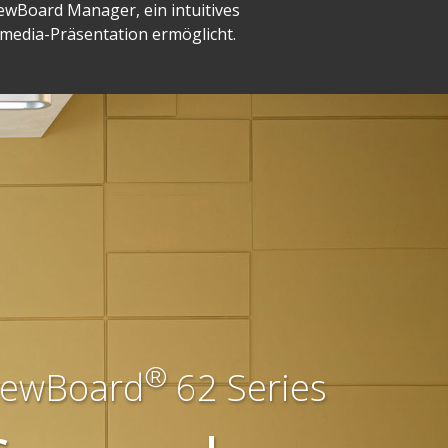
iewBoard Manager, ein intuitives
imedia-Präsentation ermöglicht.
®
iewBoard
62 Series