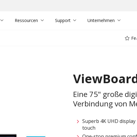
Ressourcen
Support
Unternehmen
Fe
ViewBoard
Eine 75" große digi
Verbindung von M
Superb 4K UHD display 
touch
One-stop premium confe