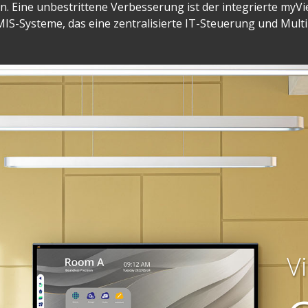
en. Eine unbestrittene Verbesserung ist der integrierte myV
IS-Systeme, das eine zentralisierte IT-Steuerung und Mult
V