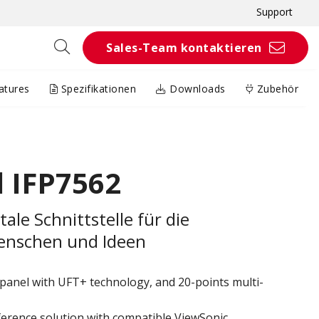
Support
Sales-Team kontaktieren
atures
Spezifikationen
Downloads
Zubehör
 IFP7562
tale Schnittstelle für die
enschen und Ideen
panel with UFT+ technology, and 20-points multi-
rence solution with compatible ViewSonic