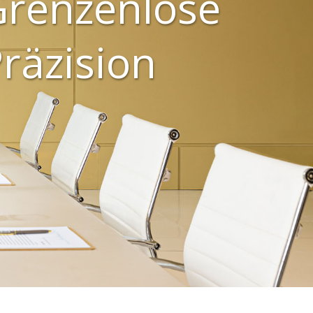
Grenzenlose
räzision