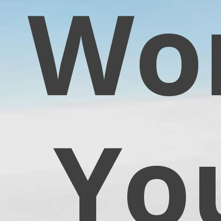
ork
Your