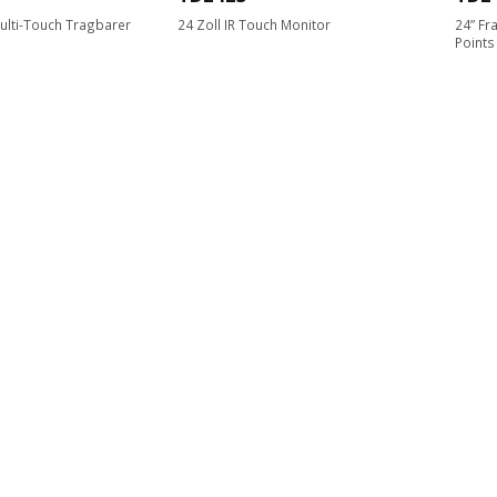
ulti-Touch Tragbarer
24 Zoll IR Touch Monitor
24” Fr
Points