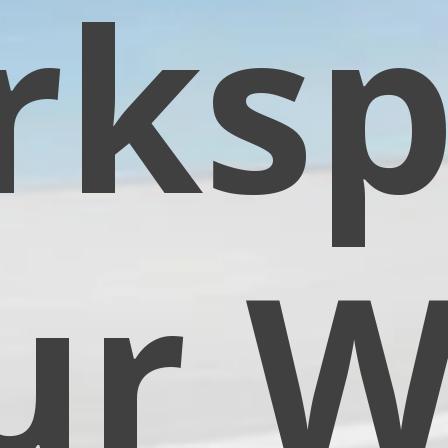
spac
 Wa