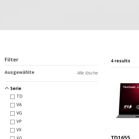
Filter
4 results
Ausgewählte
Alle lösche
Serie
TD
VA
VG
VP
VX
TD1655
XG