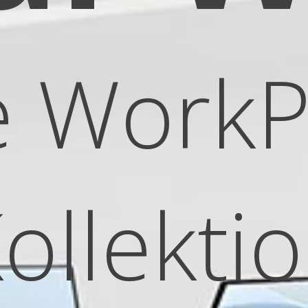
orkPro-
Co
ektion