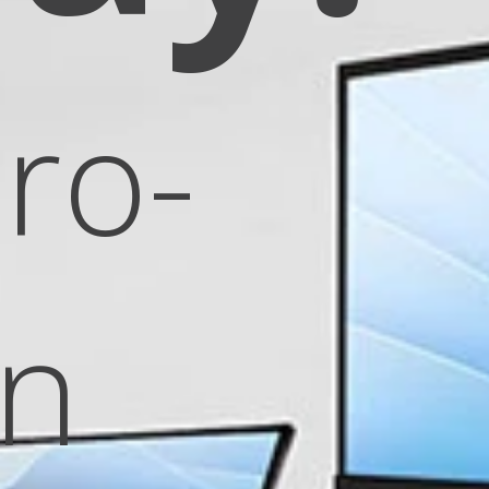
lorPro
Mon