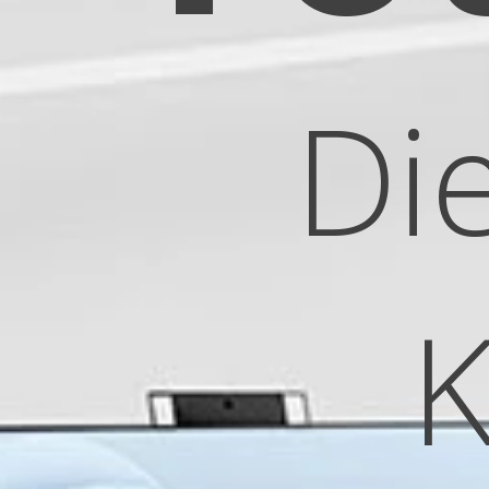
Die W
Koll