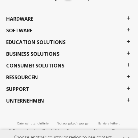
HARDWARE
SOFTWARE
EDUCATION SOLUTIONS
BUSINESS SOLUTIONS
CONSUMER SOLUTIONS
RESSOURCEN
SUPPORT
UNTERNEHMEN
Datenschutzrichtlinie
Nutzungsbedingungen
Barrierefreiheit
Alle Rechte vorbehalten. Alle aufgeführten Firmennamen und Marken sind Eigentum der
jeweiligen Unternehmen. Änderungen und Irrtümer vorbehalten. Alle Preise und
Choose another country or region to see content