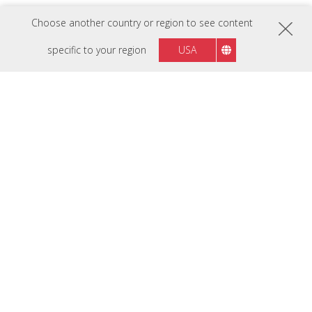
Choose another country or region to see content
specific to your region
USA
PŘEDSTAVUJEME MODEL TD2465
Ideální Řešení Pro
Komerční A Průmyslové
Prostory
24" bezrámečkový dotykový monitor s 10 body PCAP
je určen pro dotyk mokrýma rukama, dotyk v rukavicích
a pro dotyk jakýmkoli vodivým hrotem stylusu včetně
tužky. TD2465 poskytuje intuitivní 10bodovou
dotykovou technologii PCAP pro maximální
interaktivitu. Je vybaven softwarem ViewSonic Touch