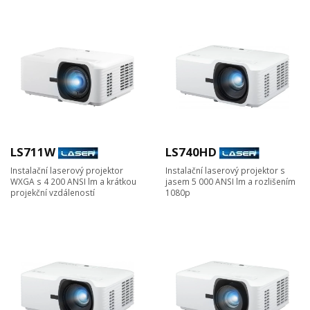
LS711W
LS740HD
Instalační laserový projektor
Instalační laserový projektor s
WXGA s 4 200 ANSI lm a krátkou
jasem 5 000 ANSI lm a rozlišením
projekční vzdáleností
1080p