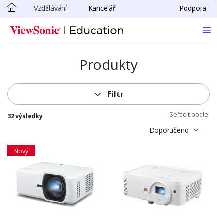
Vzdělávání
Kancelář
Podpora
Skip to main content
Produkty
Filtr
Seřadit podle:
32 výsledky
Doporučeno
Nový