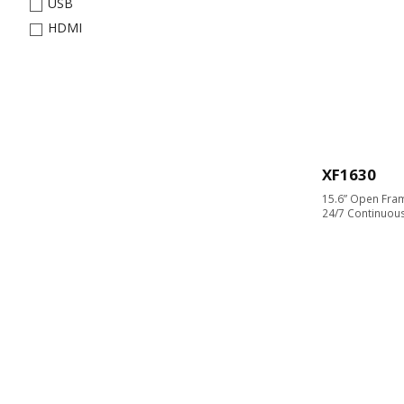
USB
HDMI
XF1630
15.6” Open Fra
24/7 Continuou