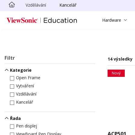
Vzdělávání
Kancelář
Skip to main content
Hardware
Filtr
14 výsledky
Kategorie
Nový
Open Frame
Vytváření
Vzdělávání
Kancelář
Řada
Pen displej
ACP501
ViewBoard Pen Display