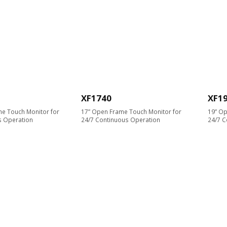
XF1740
XF1
me Touch Monitor for
17” Open Frame Touch Monitor for
19” Op
s Operation
24/7 Continuous Operation
24/7 C