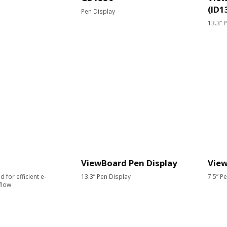
(ID1
Pen Display
13.3” 
ViewBoard Pen Display
Vie
d for efficient e-
13.3” Pen Display
7.5” P
flow