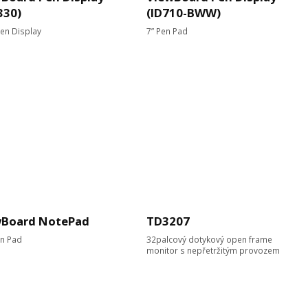
330)
(ID710-BWW)
Pen Display
7” Pen Pad
wBoard NotePad
TD3207
en Pad
32palcový dotykový open frame
monitor s nepřetržitým provozem