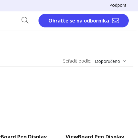
Podpora
Obraťte se na odborníka
Seřadit podle:
Doporučeno
Board Pen Display
ViewBoard Pen Display