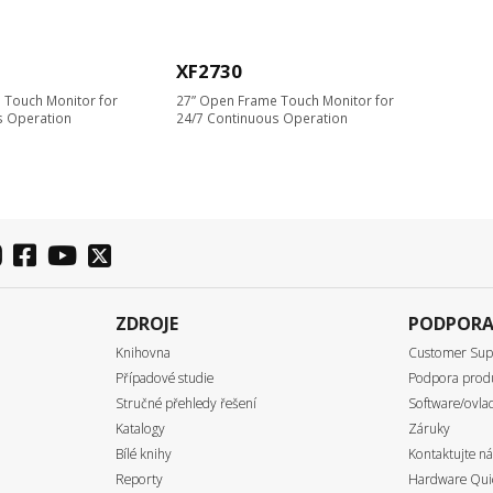
XF2730
 Touch Monitor for
27” Open Frame Touch Monitor for
s Operation
24/7 Continuous Operation
ZDROJE
PODPOR
Knihovna
Customer Sup
Případové studie
Podpora prod
Stručné přehledy řešení
Software/ovlad
Katalogy
Záruky
Bílé knihy
Kontaktujte ná
Reporty
Hardware Quic