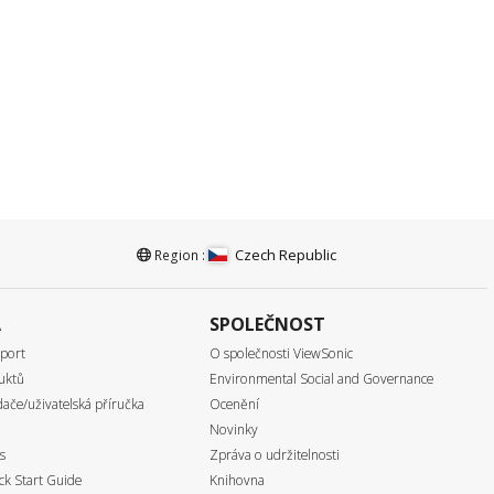
Czech Republic
Region :
A
SPOLEČNOST
port
O společnosti ViewSonic
uktů
Environmental Social and Governance
ače/uživatelská příručka
Ocenění
Novinky
s
Zpráva o udržitelnosti
k Start Guide
Knihovna