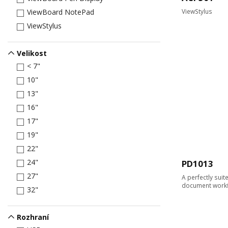
ViewStylus
ViewBoard NotePad
ViewStylus
Velikost
< 7"
10"
13"
16"
17"
19"
22"
24"
PD1013
27"
A perfectly suite
document work
32"
Rozhraní