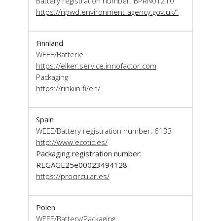
Battery registration number: BPRN01210
https://npwd.environment-agency.gov.uk/"
Finnland
WEEE/Batterie
https://elker.service.innofactor.com
Packaging
https://rinkiin.fi/en/
Spain
WEEE/Battery registration number: 6133
http://www.ecotic.es/
Packaging registration number:
REGAGE25e00023494128
https://procircular.es/
Polen
WEEE/Battery/Packaging