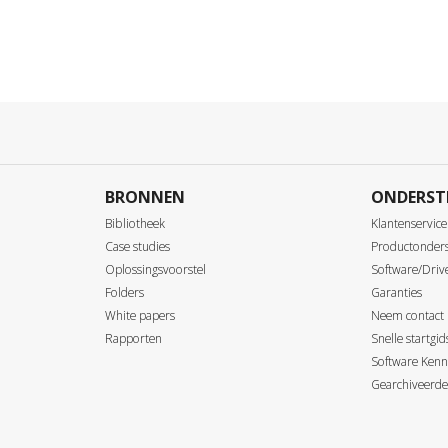
BRONNEN
ONDERST
Bibliotheek
Klantenservice
Case studies
Productonder
Oplossingsvoorstel
Software/Driv
Folders
Garanties
White papers
Neem contact
Rapporten
Snelle startgi
Software Kenn
Gearchiveerde