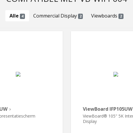
Alle
Commercial Display
Viewboards
4
2
2
2UW
ViewBoard IFP105UW
presentatiescherm
ViewBoard® 105" 5K Inter
Display