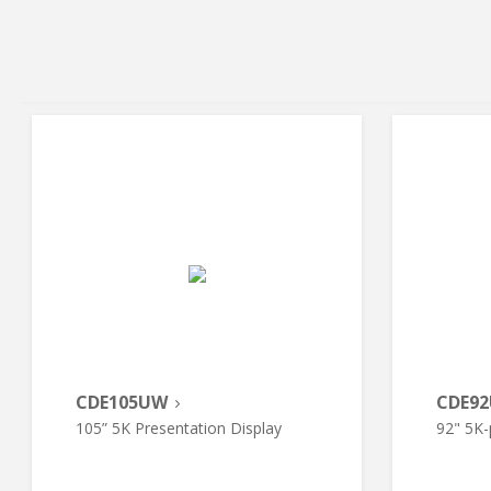
CDE105UW
CDE9
105” 5K Presentation Display
92" 5K-