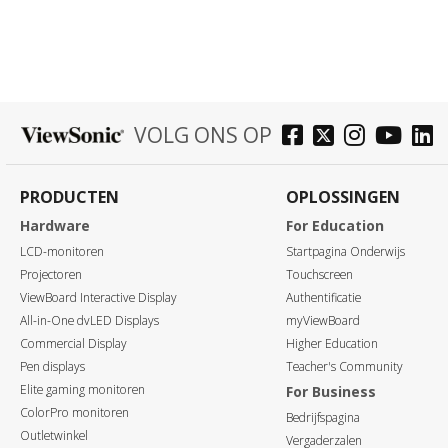
VOLG ONS OP
PRODUCTEN
OPLOSSINGEN
Hardware
For Education
LCD-monitoren
Startpagina Onderwijs
Projectoren
Touchscreen
ViewBoard Interactive Display
Authentificatie
All-in-One dvLED Displays
myViewBoard
Commercial Display
Higher Education
Pen displays
Teacher's Community
Elite gaming monitoren
For Business
ColorPro monitoren
Bedrijfspagina
Outletwinkel
Vergaderzalen