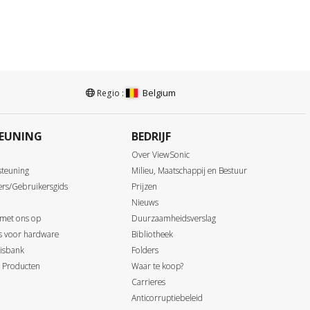
Belgium
Regio :
EUNING
BEDRIJF
Over ViewSonic
steuning
Milieu, Maatschappij en Bestuur
ers/Gebruikersgids
Prijzen
Nieuws
 met ons op
Duurzaamheidsverslag
ds voor hardware
Bibliotheek
isbank
Folders
 Producten
Waar te koop?
Carrieres
Anticorruptiebeleid