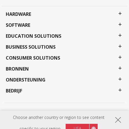
HARDWARE
SOFTWARE
EDUCATION SOLUTIONS
BUSINESS SOLUTIONS
CONSUMER SOLUTIONS
BRONNEN
ONDERSTEUNING
BEDRIJF
Privacy beleid
Gebruiksvoorwaarden
Toegankelijkheid
Choose another country or region to see content
Programma's, specificaties, prijzen en beschikbaarheid kunnen zonder voorafgaande
kennisgeving worden gewijzigd. Selecties, aanbiedingen en programma's kunnen per land
verschillen; zie uw ViewSonic vertegenwoordiger voor volledige details. Copyright © ViewSonic
specific to your region
USA