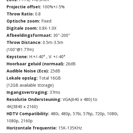
Projectie offset:
100%+/-5%
Throw Ratio:
0.8
Optische zoom:
Fixed
Digitale zoom:
0.8X-1.0X
Afbeeldingsformaat:
30"-200"
Throw Distance:
0.5m-3.5m
(100"@1.77m)
Keystone:
H:+/-40° , V: +/-40°
Hoorbaar geluid (normaal):
26dB
Audible Noise (Eco):
25dB
Lokale opslag:
Total 16GB
(12GB available storage)
Ingangsvertraging:
37ms
Resolutie Ondersteuning:
VGA(640 x 480) to
4K(3840 x 2160)
HDTV Compatibility:
480i, 480p, 576i, 576p, 720p, 1080i,
1080p, 2160p
Horizontale frequentie:
15K-135KHz