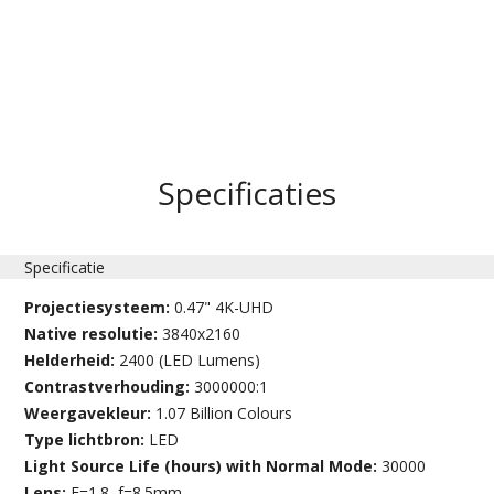
Specificaties
Specificatie
Projectiesysteem:
0.47" 4K-UHD
Native resolutie:
3840x2160
Helderheid:
2400 (LED Lumens)
Contrastverhouding:
3000000:1
Weergavekleur:
1.07 Billion Colours
Type lichtbron:
LED
Light Source Life (hours) with Normal Mode:
30000
Lens:
F=1.8, f=8.5mm