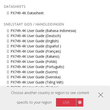
DATASHEETS
PX749-4K Datasheet
SNELSTART GIDS / HANDLEIDINGEN
PX749-4K User Guide (Bahasa Indonesia)
PX749-4K User Guide (Deutsch)
PX749-4K User Guide (English)
PX749-4K User Guide (Español )
PX749-4K User Guide (Français)
PX749-4K User Guide (Italiano)
PX749-4K User Guide (Polski)
PX749-4K User Guide (Português)
PX749-4K User Guide (Suomi)
PX749-4K User Guide (Svenska)
PX749-4K User Guide (Tiếng Việt)
PX749-4K User Guide (Türkçe)
PX749-4K User Guide (Česky)
Choose another country or region to see content
PX749-4K User Guide (Русский)
specific to your region
USA
PX749-4K User Guide (ภาษาไทย)
PX749-4K User Guide (日本語)