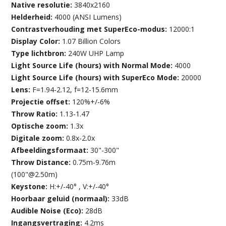
Native resolutie:
3840x2160
Helderheid:
4000 (ANSI Lumens)
Contrastverhouding met SuperEco-modus:
12000:1
Display Color:
1.07 Billion Colors
Type lichtbron:
240W UHP Lamp
Light Source Life (hours) with Normal Mode:
4000
Light Source Life (hours) with SuperEco Mode:
20000
Lens:
F=1.94-2.12, f=12-15.6mm
Projectie offset:
120%+/-6%
Throw Ratio:
1.13-1.47
Optische zoom:
1.3x
Digitale zoom:
0.8x-2.0x
Afbeeldingsformaat:
30"-300"
Throw Distance:
0.75m-9.76m
(100"@2.50m)
Keystone:
H:+/-40° , V:+/-40°
Hoorbaar geluid (normaal):
33dB
Audible Noise (Eco):
28dB
Ingangsvertraging:
4.2ms