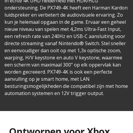
in echte 4K UHD helderheid met HDR/HLG
ondersteuning. De PX749-4K heeft een Harman Kardon
luidspreker en verbetert de audiovisuele ervaring. Zo
kun je helemaal opgaan in de game. Ervaar een geheel
nieuw niveau van spelen met 4,2ms Ultra-Fast Input,
een refresh rate van 240Hz en USB-C aansluiting voor
directe streaming vanaf Nintendo® Switch. Stel sneller
en eenvoudiger dan ooit op met 1,3x optische zoom,
warping, H/V keystone en auto V keystone, waarmee
een scherm van maximaal 300" op elk oppervlak kan
worden gecreëerd. PX749-4K is ook een perfecte
aanvulling op je smart home, met LAN
besturingsmogelijkheden die compatibel zijn met home
automation systemen en 12V trigger output.
Ontworpen voor Xbox