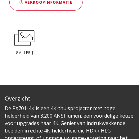
VERKOOPINFORMATIE
GALLERIJ
Overzicht
De PX701-4K is een 4K-thuisprojector met hoge
helderheid van 3.200 ANSI lumen, een voordelige keuze
voor upgrades naar 4K. Geniet van indrukwekkende
beelden in echte 4K-helderheid die HDR / HLG
ondersteunt, of upgrade uw game-ervaring naar het