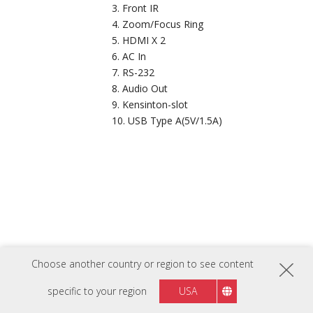
Front IR
Zoom/Focus Ring
HDMI X 2
AC In
RS-232
Audio Out
Kensinton-slot
USB Type A(5V/1.5A)
Choose another country or region to see content
specific to your region
USA