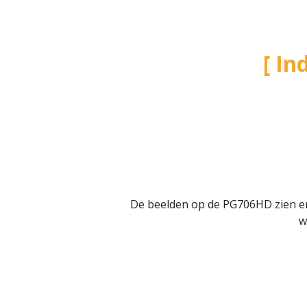
In
De beelden op de PG706HD zien er
w