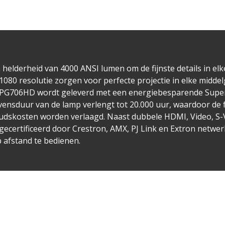
elderheid van 4000 ANSI lumen om de fijnste details in el
1080 resolutie zorgen voor perfecte projectie in elke middel
e PG706HD wordt geleverd met een energiebesparende Supe
vensduur van de lamp verlengt tot 20.000 uur, waardoor de
dskosten worden verlaagd. Naast dubbele HDMI, Video, S-Vi
ecertificeerd door Crestron, AMX, PJ Link en Extron netwe
p afstand te bedienen.