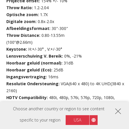
Projectie offset:
154% +/- 10%
Throw Ratio:
1.2-2.04
Optische zoom:
1.7X
Digitale zoom:
0.8x-2.0x
Afbeeldingsformaat:
30"-300"
Throw Distance:
0.80-13.55m
(100”@2.66m)
Keystone:
H:+/-30° , V:+/-30°
Lensverschuiving V. Bereik:
0%, -21%
Hoorbaar geluid (normaal):
31dB
Hoorbaar geluid (Eco):
25dB
Ingangsvertraging:
16ms
Resolutie Ondersteuning:
VGA(640 x 480) to 4K UHD(3840 x
2160)
HDTV Compatibility:
480i, 480p, 576i, 576p, 720p, 1080i,
1080p, 2160p
Choose another country or region to see content
Horizontale frequentie:
15K-135KHz
Verticale scansnelheid:
23-120Hz
specific to your region
USA
Invoer