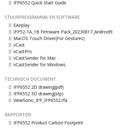
IFP6552 Quick Start Guide
STUURPROGRAMMA EN SOFTWARE
EAirplay
IFP52-1A_1B Firmware Pack_20230817_Android9
MacOS Touch Driver(For Gestures)
vCast
vCastPro
vCastSender for Mac
vCastSender for Windows
TECHNISCH DOCUMENT
IFP6552 2D drawing(pdf)
IFP6552 3D drawing(stp)
ViewSonic_IFP_IFP6552.rfa
RAPPORTEN
IFP6552 Product Carbon Footprint