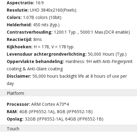
Aspectratio:
16:9
Resolutie:
UHD 3840x2160(Pixels)
Colors:
1.07B colors (10bit)
Helderheid:
450 nits (typ.)
Contrastverhouding:
1200:1 Typ. , 5000:1 Max.(DCR enable)
Reactietijd:
8ms
Kijkhoeken:
H = 178, V = 178 typ.
Levensduur achtergrondverlichting:
50,000 Hours (Typ.)
Oppervlakte behandeling:
Hardness: 9H with Anti-Fingerprint
coating & Anti-Glare coating
Disclaimer:
50,000 hours backlight life at 8 hours of use per
day
Platform
Processor:
ARM Cortex A73*4
RAM:
4GB (IFP6552-1A), 8GB (IFP6552-1B)
Opslag:
32GB (IFP6552-1A), 64GB (IFP6552-1B)
Touch