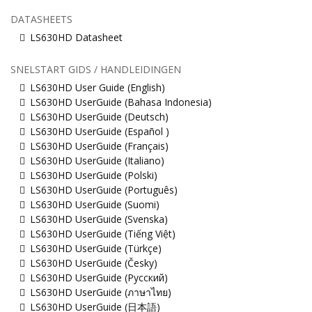
DATASHEETS
LS630HD Datasheet
SNELSTART GIDS / HANDLEIDINGEN
LS630HD User Guide (English)
LS630HD UserGuide (Bahasa Indonesia)
LS630HD UserGuide (Deutsch)
LS630HD UserGuide (Español )
LS630HD UserGuide (Français)
LS630HD UserGuide (Italiano)
LS630HD UserGuide (Polski)
LS630HD UserGuide (Português)
LS630HD UserGuide (Suomi)
LS630HD UserGuide (Svenska)
LS630HD UserGuide (Tiếng Việt)
LS630HD UserGuide (Türkçe)
LS630HD UserGuide (Česky)
LS630HD UserGuide (Русский)
LS630HD UserGuide (ภาษาไทย)
LS630HD UserGuide (日本語)