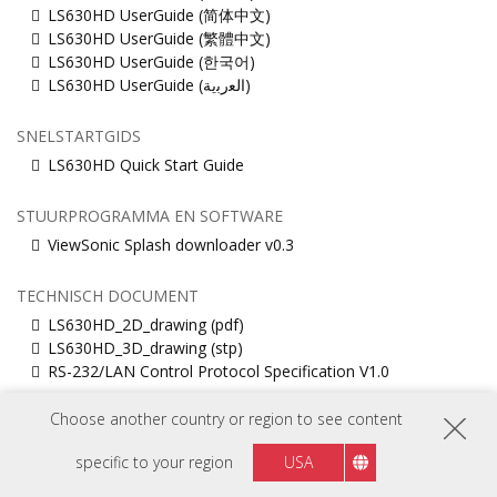
LS630HD UserGuide (简体中文)
LS630HD UserGuide (繁體中文)
LS630HD UserGuide (한국어)
LS630HD UserGuide (ﺍﻟﻌﺭﺑﻳﺔ)
SNELSTARTGIDS
LS630HD Quick Start Guide
STUURPROGRAMMA EN SOFTWARE
ViewSonic Splash downloader v0.3
TECHNISCH DOCUMENT
LS630HD_2D_drawing (pdf)
LS630HD_3D_drawing (stp)
RS-232/LAN Control Protocol Specification V1.0
Choose another country or region to see content
NALEVING VAN VEILIGHEID
LS630HD CE DOC
specific to your region
USA
LS630HD_BSMI RoHS