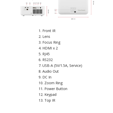
Front IR
Lens
Focus Ring
HDMI x 2
RJ45
RS232
USB-A (5V/1.5A, Service)
Audio Out
DC In
Zoom Ring
Power Button
Keypad
Top IR