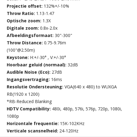
Projectie offset:
132%+/-10%
Throw Ratio:
1.13-1.47
Optische zoom:
1.3X
Digitale zoom:
0.8x-2.0x
Afbeeldingsformaat:
30"-300"
Throw Distance:
0.75-9.76m
(100"@2.50m)
Keystone:
H:+/-30° , V:+/-30°
Hoorbaar geluid (normaal):
32dB
Audible Noise (Eco):
27dB
Ingangsvertraging:
16ms
Resolutie Ondersteuning:
VGA(640 x 480) to WUXGA
RB(1920 x 1200)
*RB-Reduced Blanking
HDTV Compatibility:
480i, 480p, 576i, 576p, 720p, 1080i,
1080p
Horizontale frequentie:
15K-102KHz
Verticale scansnelheid:
24-120Hz