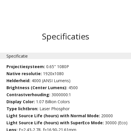
Specificaties
Specificatie
Projectiesysteem:
0.65" 1080P
Native resolutie:
1920x1080
Helderheid:
4000 (ANSI Lumens)
Brightness (Center Lumens):
4500
Contrastverhouding:
3000000:1
Display Color:
1.07 Billion Colors
Type lichtbron:
Laser Phosphor
Light Source Life (hours) with Normal Mode:
20000
Light Source Life (hours) with SuperEco Mode:
30000 (Eco)
Lens:
F=2.43-2.78, f=16.90-21.61mm