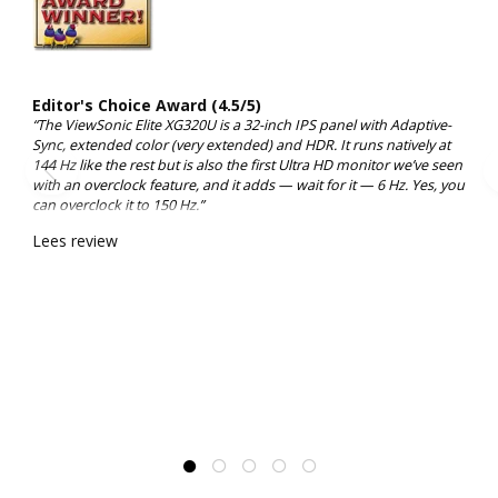
Editor's Choice Award (4.5/5)
“The ViewSonic Elite XG320U is a 32-inch IPS panel with Adaptive-
Sync, extended color (very extended) and HDR. It runs natively at
144 Hz like the rest but is also the first Ultra HD monitor we’ve seen
with an overclock feature, and it adds — wait for it — 6 Hz. Yes, you
can overclock it to 150 Hz.”
Lees review