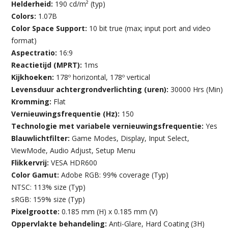
Helderheid:
190 cd/m² (typ)
Colors:
1.07B
Color Space Support:
10 bit true (max; input port and video
format)
Aspectratio:
16:9
Reactietijd (MPRT):
1ms
Kijkhoeken:
178º horizontal, 178º vertical
Levensduur achtergrondverlichting (uren):
30000 Hrs (Min)
Kromming:
Flat
Vernieuwingsfrequentie (Hz):
150
Technologie met variabele vernieuwingsfrequentie:
Yes
Blauwlichtfilter:
Game Modes, Display, Input Select,
ViewMode, Audio Adjust, Setup Menu
Flikkervrij:
VESA HDR600
Color Gamut:
Adobe RGB: 99% coverage (Typ)
NTSC: 113% size (Typ)
sRGB: 159% size (Typ)
Pixelgrootte:
0.185 mm (H) x 0.185 mm (V)
Oppervlakte behandeling:
Anti-Glare, Hard Coating (3H)