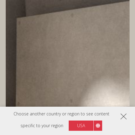
Choose another country or region to see content
specific to your region
USA