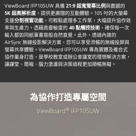
ViewBoard IFP105UW 具備
21:9 超寬螢幕比例
與震撼的
5K 超高解析度
，提供更廣闊的互動體驗。105 吋的大螢幕
支援
分割視窗功能
，可輕鬆處理多工作業，大幅提升協作效
率與生產力。憑藉高靈敏度的
40 點觸控技術
，確保每一次
輸入都如同紙筆書寫般自然直覺。此外，透過內建的
AirSync 無線投影解決方案，您可以享受流暢的無線投屏與
螢幕共享體驗。ViewBoard IFP105UW 專為實體及複合式
協作量身打造，是學校教室或辦公會議室的理想解決方案，
讓課堂、簡報、腦力激盪與決策過程更加順暢無礙。
為協作打造專屬空間
®
ViewBoard
IFP105UW