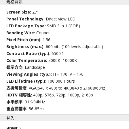
規格資訊
Screen Size:
27"
Panel Technology:
Direct view LED
LED Package Type:
SMD 3 in 1 (GOB)
Bonding Wire:
Copper
Pixel Pitch (mm):
1.56
Brightness (max.):
600 nits (100 levels adjustable)
Contrast Ratio (typ.):
6500:1
Color Temperature:
3000K -10000K
顯示方向:
Landscape
Viewing Angles (typ.):
H = 170, V = 170
LED Lifetime (typ.):
100,000 Hours
支援解析度:
VGA(640 x 480) to 4K(3840 x 2160@60hz)
HDTV 相容性:
480p, 576p, 720p, 1080p, 2160p
水平頻率:
31K-94kHz
垂直掃描率:
56-85Hz
輸入
HDMI:
3