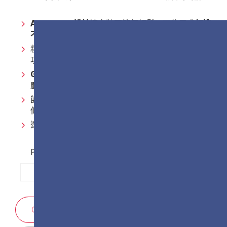
All-in-One 設計
讓安裝更簡便輕鬆，可依需求
打造
不同形狀與尺寸的螢幕
精巧的
1U 機架式控制盒
與
隱藏式電源盒
，將大量
功能簡化並整合，同時減少配線
GOB 表面處理
搭配
IP54 與 IK06 認證
，讓表面防
塵、防潮、防撞，確保在各種環境下都能穩定運作
節能設計結合
先進IC驅動
與
整合式系統架構
，在降
低耗電的同時也支援環境永續發展
透過
LAN 控制
進行集中且高效的系統管理
Pixel Pitch Options:
P1.2
P1.5
P1.8
業務諮詢