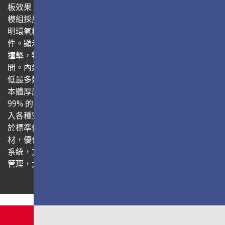
板效果。All-in-One 設計簡化了安裝流程與操作體驗；LED
模組採用 Glue-on-Board（GOB）表面封裝技術，利用透
明環氧樹脂封裝模組表面，有效強化耐用度並保護內部元
件。顯示器通過 IP54 與 IK06 認證，可有效防塵、防潮與抗
撞擊，特別適合安裝於大廳、購物中心、交通樞紐等公共空
間。內建節能系統，結合先進IC驅動，較傳統解決方案可降
低最多達40%功耗，進一步減少發熱並延長產品壽命。螢幕
本體厚度僅 34.4mm，整體安裝深度不到 10 公分，達成
99% 的螢幕占比，呈現極致俐落、現代感的外觀，完美融
入各種空間風格。控制盒採用 1U 機架式設計，可輕鬆安裝
於標準伺服器機櫃；電源盒隱藏於顯示器後方，減少外露線
材，優化整體安裝美感。此顯示器支援多種 Novastar 控制
系統，方便整合現有視訊基礎架構，並透過 LAN 網路集中
管理，大幅提升操作效率與控管便利性。