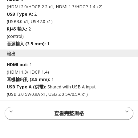
(HDMI 2.0/HDCP 2.2 x1, HDMI 1.3/HDCP 1.4 x2)
USB Type A:
2
(USB3.0 x1, USB2.0 x1)
RJ45 輸入:
2
(control)
音源輸入 (3.5 mm):
1
輸出
HDMI out:
1
(HDMI 1.3/HDCP 1.4)
耳機輸出孔 (3.5 mm):
1
USB Type A (供電):
Shared with USB A input
(USB 3.0 5V/0.9A x1, USB 2.0 5V/0.5A x1)
查看完整規格