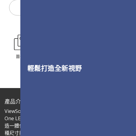
Display Configurator
圖像專區
輕鬆打造全新視野
產品介紹
ViewSonic LDC系列是一款創新、高度客製化的微距All-in-
One LED顯示器，具備彈性拼接與易於安裝的特性，為您打
造一體化的解決方案。LDC027G-151 LED 模組可拼接成各
種尺寸與形狀的 LED 顯示牆，為您實現夢寐以求的數位看