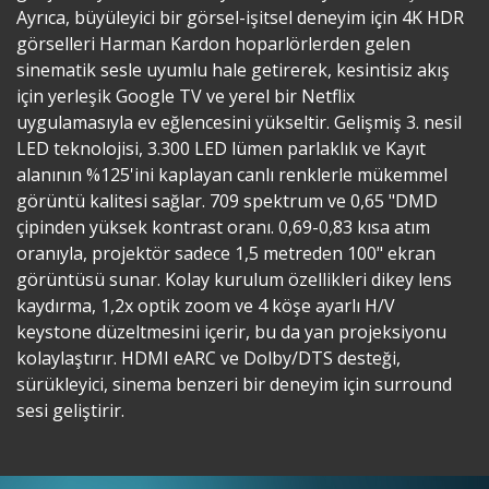
Ayrıca, büyüleyici bir görsel-işitsel deneyim için 4K HDR
görselleri Harman Kardon hoparlörlerden gelen
sinematik sesle uyumlu hale getirerek, kesintisiz akış
için yerleşik Google TV ve yerel bir Netflix
uygulamasıyla ev eğlencesini yükseltir. Gelişmiş 3. nesil
LED teknolojisi, 3.300 LED lümen parlaklık ve Kayıt
alanının %125'ini kaplayan canlı renklerle mükemmel
görüntü kalitesi sağlar. 709 spektrum ve 0,65 "DMD
çipinden yüksek kontrast oranı. 0,69-0,83 kısa atım
oranıyla, projektör sadece 1,5 metreden 100" ekran
görüntüsü sunar. Kolay kurulum özellikleri dikey lens
kaydırma, 1,2x optik zoom ve 4 köşe ayarlı H/V
keystone düzeltmesini içerir, bu da yan projeksiyonu
kolaylaştırır. HDMI eARC ve Dolby/DTS desteği,
sürükleyici, sinema benzeri bir deneyim için surround
sesi geliştirir.​​