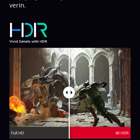
verin.​
Full HD
4K HDR