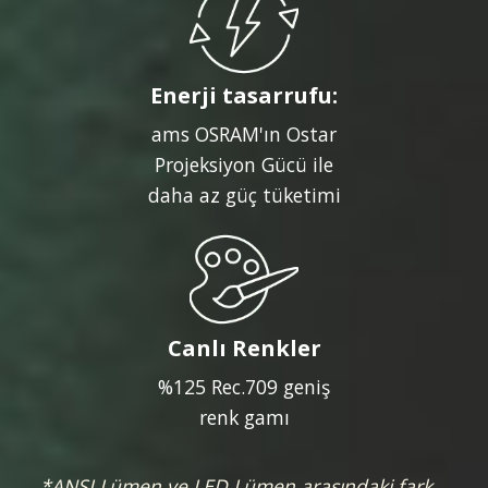
Enerji tasarrufu:
ams OSRAM'ın Ostar
Projeksiyon Gücü ile
daha az güç tüketimi
Canlı Renkler
%125 Rec.709 geniş
renk gamı
*ANSI Lümen ve LED Lümen arasındaki fark