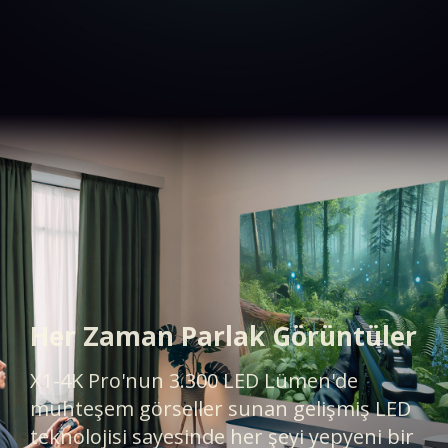
Her Zaman Parlak Görüntüler
X1-4K Pro'nun 3.300 LED Lümen'de
muhteşem görseller sunan gelişmiş LED
teknolojisi sayesinde her şeyi yepyeni bir