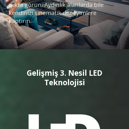
ışıkta görün. Aydınlık alanlarda bile
kendinizi sinematik deneyimlere
kaptırın.​​​​
Gelişmiş 3. Nesil LED
Teknolojisi