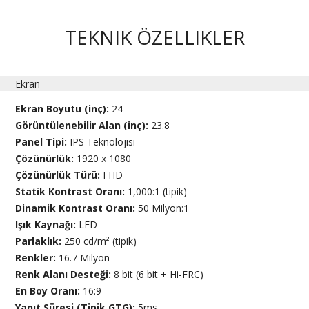
TEKNIK ÖZELLIKLER
Ekran
Ekran Boyutu (inç):
24
Görüntülenebilir Alan (inç):
23.8
Panel Tipi:
IPS Teknolojisi
Çözünürlük:
1920 x 1080
Çözünürlük Türü:
FHD
Statik Kontrast Oranı:
1,000:1 (tipik)
Dinamik Kontrast Oranı:
50 Milyon:1
Işık Kaynağı:
LED
Parlaklık:
250 cd/m² (tipik)
Renkler:
16.7 Milyon
Renk Alanı Desteği:
8 bit (6 bit + Hi-FRC)
En Boy Oranı:
16:9
Yanıt Süresi (Tipik GTG):
5ms