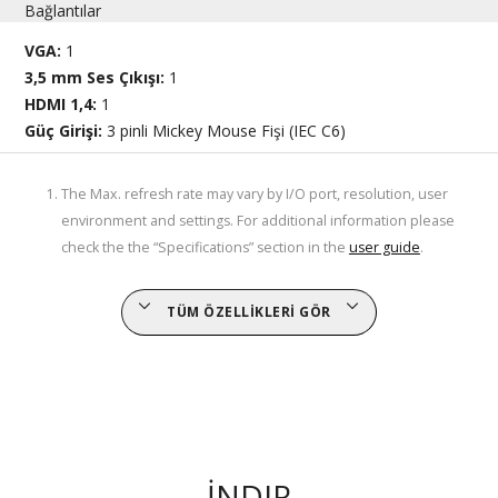
Bağlantılar
VGA:
1
3,5 mm Ses Çıkışı:
1
HDMI 1,4:
1
Güç Girişi:
3 pinli Mickey Mouse Fişi (IEC C6)
The Max. refresh rate may vary by I/O port, resolution, user
environment and settings. For additional information please
check the the “Specifications” section in the
user guide
.
TÜM ÖZELLIKLERI GÖR
İNDIR