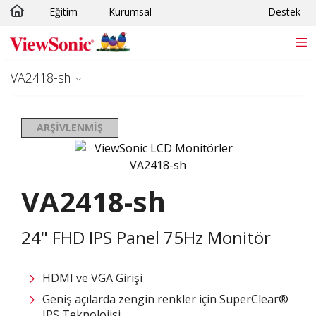
Eğitim
Kurumsal
Destek
Skip to main content
VA2418-sh
ARŞIVLENMIŞ
VA2418-sh
24" FHD IPS Panel 75Hz Monitör
HDMI ve VGA Girişi
Geniş açılarda zengin renkler için SuperClear®
IPS Teknolojisi