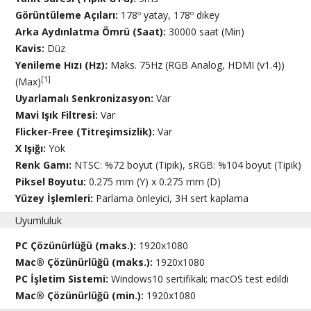
Görüntüleme Açıları:
178º yatay, 178º dikey
Arka Aydınlatma Ömrü (Saat):
30000 saat (Min)
Kavis:
Düz
Yenileme Hızı (Hz):
Maks. 75Hz (RGB Analog, HDMI (v1.4))
[1]
(Max)
Uyarlamalı Senkronizasyon:
Var
Mavi Işık Filtresi:
Var
Flicker-Free (Titreşimsizlik):
Var
X Işığı:
Yok
Renk Gamı:
NTSC: %72 boyut (Tipik), sRGB: %104 boyut (Tipik)
Piksel Boyutu:
0.275 mm (Y) x 0.275 mm (D)
Yüzey İşlemleri:
Parlama önleyici, 3H sert kaplama
Uyumluluk
PC Çözünürlüğü (maks.):
1920x1080
Mac® Çözünürlüğü (maks.):
1920x1080
PC İşletim Sistemi:
Windows10 sertifikalı; macOS test edildi
Mac® Çözünürlüğü (min.):
1920x1080