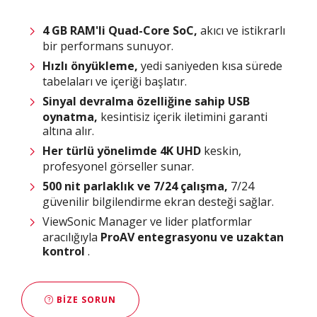
4 GB RAM'li Quad-Core SoC,
akıcı ve istikrarlı
bir performans sunuyor.
Hızlı önyükleme,
yedi saniyeden kısa sürede
tabelaları ve içeriği başlatır.
Sinyal devralma özelliğine sahip USB
oynatma,
kesintisiz içerik iletimini garanti
altına alır.
Her türlü yönelimde 4K UHD
keskin,
profesyonel görseller sunar.
500 nit parlaklık ve 7/24 çalışma,
7/24
güvenilir bilgilendirme ekran desteği sağlar.
ViewSonic Manager ve lider platformlar
aracılığıyla
ProAV
entegrasyonu ve uzaktan
kontrol
.
BIZE SORUN