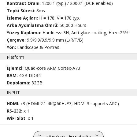
Kontrast Oranı:
1200:1 (typ.) / 2000:1 (DCR enabled)
Tepki Süresi:
8ms
İzleme Açıları:
H = 178, V = 178 typ.
Arka Aydınlatma Ömrü:
50,000 Hours
Yüzey Kaplama:
Hardness: 3H, Anti-glare coating, Haze 25%
Çerçeve:
9.9/9.9/9.9/9.9 mm (L/R/T/B)
Yön:
Landscape & Portrait
Platform
İşlemci:
Quad-core ARM Cortex-A73
RAM:
4GB DDR4
Depolama:
32GB
INPUT
HDMI:
x3 (HDMI 2.1 4K@60Hz*3, HDMI 3 supports ARC)
RS-232:
x 1
WiFi Slot:
x 1