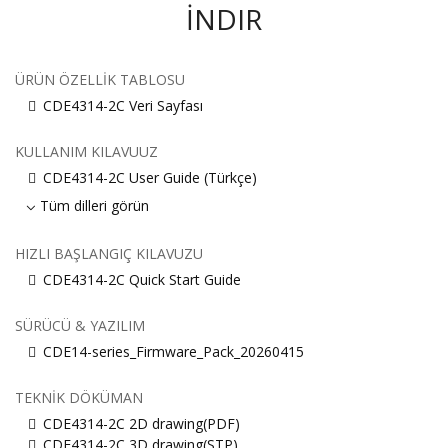
İNDIR
ÜRÜN ÖZELLIK TABLOSU
CDE4314-2C Veri Sayfası
KULLANIM KILAVUUZ
CDE4314-2C User Guide (Türkçe)
Tüm dilleri görün
HIZLI BAŞLANGIÇ KILAVUZU
CDE4314-2C Quick Start Guide
SÜRÜCÜ & YAZILIM
CDE14-series_Firmware_Pack_20260415
TEKNIK DÖKÜMAN
CDE4314-2C 2D drawing(PDF)
CDE4314-2C 3D drawing(STP)