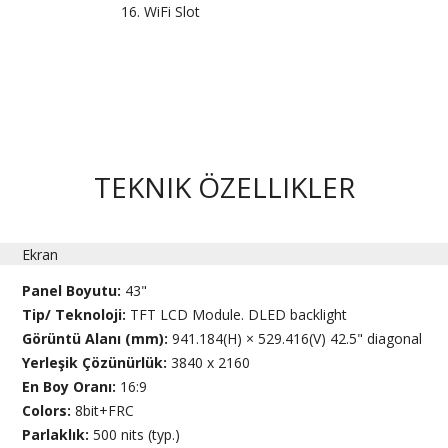
WiFi Slot
TEKNIK ÖZELLIKLER
Ekran
Panel Boyutu:
43"
Tip/ Teknoloji:
TFT LCD Module. DLED backlight
Görüntü Alanı (mm):
941.184(H) × 529.416(V) 42.5" diagonal
Yerleşik Çözünürlük:
3840 x 2160
En Boy Oranı:
16:9
Colors:
8bit+FRC
Parlaklık:
500 nits (typ.)