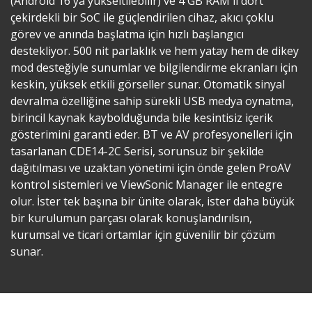
(Android 16'ya yükseltilebilir) ve 4 GB RAM'li dört
çekirdekli bir SoC ile güçlendirilen cihaz, akıcı çoklu
görev ve anında başlatma için hızlı başlangıcı
destekliyor. 500 nit parlaklık ve hem yatay hem de dikey
mod desteğiyle sunumlar ve bilgilendirme ekranları için
keskin, yüksek etkili görseller sunar. Otomatik sinyal
devralma özelliğine sahip sürekli USB medya oynatma,
birincil kaynak kaybolduğunda bile kesintisiz içerik
gösterimini garanti eder. BT ve AV profesyonelleri için
tasarlanan CDE14-2C Serisi, sorunsuz bir şekilde
dağıtılması ve uzaktan yönetimi için önde gelen ProAV
kontrol sistemleri ve ViewSonic Manager ile entegre
olur. İster tek başına bir ünite olarak, ister daha büyük
bir kurulumun parçası olarak konuşlandırılsın,
kurumsal ve ticari ortamlar için güvenilir bir çözüm
sunar.