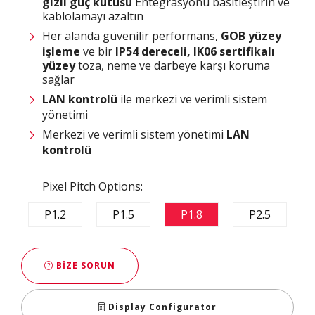
gizli güç kutusu
Entegrasyonu basitleştirin ve
kablolamayı azaltın
Her alanda güvenilir performans,
GOB yüzey
işleme
ve bir
IP54 dereceli, IK06 sertifikalı
yüzey
toza, neme ve darbeye karşı koruma
sağlar
LAN kontrolü
ile merkezi ve verimli sistem
yönetimi
Merkezi ve verimli sistem yönetimi
LAN
kontrolü
Pixel Pitch Options:
P1.2
P1.5
P1.8
P2.5
BIZE SORUN
Display Configurator