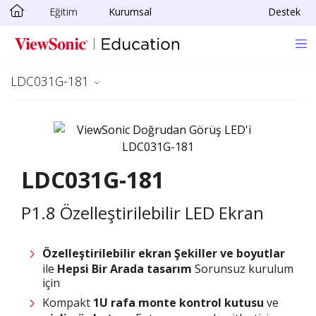
Eğitim
Kurumsal
Destek
Skip to main content
LDC031G-181
LDC031G-181
P1.8 Özelleştirilebilir LED Ekran
Özelleştirilebilir ekran
Şekiller ve boyutlar
ile
Hepsi Bir Arada tasarım
Sorunsuz kurulum
için
Kompakt
1U rafa monte kontrol kutusu
ve