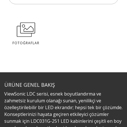
FOTOĞRAFLAR
ÜRÜNE GENEL BAKIŞ
ViewSonic LDC serisi, esnek boyutlandırma ve
zahmetsiz kurulum olanağı sunan, yenilikçi ve
özelleştirilebilir bir LED ekrandır; hepsi tek bir çözümde.
Konseptlerinizi hayata geçiren etkileyici çözümler
sunmak için LDC031G-251 LED kabinlerini çeşitli en boy