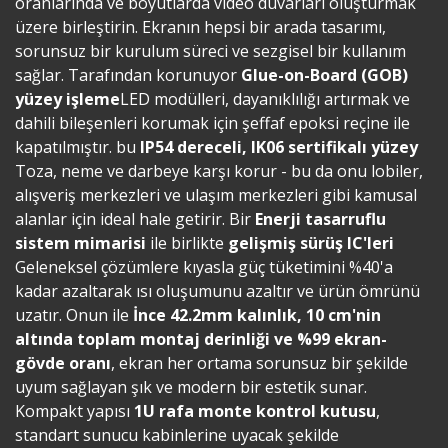
oranlarında ve boyutlarda video duvarları oluşturmak
üzere birleştirin. Ekranın hepsi bir arada tasarımı,
sorunsuz bir kurulum süreci ve sezgisel bir kullanım
sağlar. Tarafından korunuyor
Glue-on-Board (GOB)
yüzey işleme
LED modülleri, dayanıklılığı artırmak ve
dahili bileşenleri korumak için şeffaf epoksi reçine ile
kapatılmıştır. bu
IP54 dereceli, IK06 sertifikalı yüzey
Toza, neme ve darbeye karşı korur - bu da onu lobiler,
alışveriş merkezleri ve ulaşım merkezleri gibi kamusal
alanlar için ideal hale getirir. Bir
Enerji tasarruflu
sistem mimarisi
ile birlikte
gelişmiş sürüş IC'leri
Geleneksel çözümlere kıyasla güç tüketimini %40'a
kadar azaltarak ısı oluşumunu azaltır ve ürün ömrünü
uzatır. Onun ile
İnce 42.2mm kalınlık, 10 cm'nin
altında toplam montaj derinliği ve %99 ekran-
gövde oranı
, ekran her ortama sorunsuz bir şekilde
uyum sağlayan şık ve modern bir estetik sunar.
Kompakt yapısı
1U rafa monte kontrol kutusu
,
standart sunucu kabinlerine uyacak şekilde