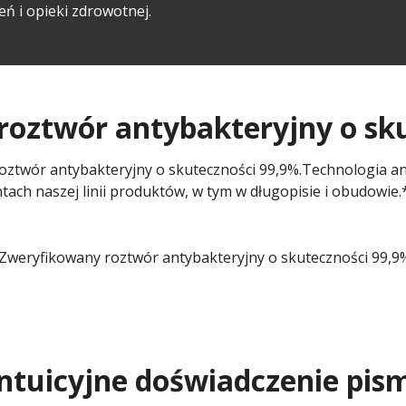
ń i opieki zdrowotnej.
oztwór antybakteryjny o sk
oztwór antybakteryjny o skuteczności 99,9%.Technologia an
tach naszej linii produktów, w tym w długopisie i obudowie.
intuicyjne doświadczenie pis