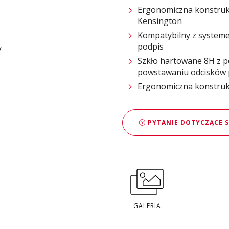
Ergonomiczna konstrukc
Kensington
Kompatybilny z system
podpis
Szkło hartowane 8H z p
powstawaniu odcisków 
Ergonomiczna konstruk
PYTANIE DOTYCZĄCE 
GALERIA