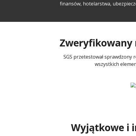
finansów, hotelarstwa, ubezpiecze
Zweryfikowany r
SGS przetestował sprawdzony r
wszystkich elemen
Wyjątkowe i 