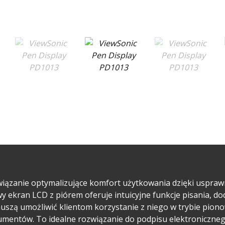
wiązanie optymalizujące komfort użytkowania dzięki uspraw
 ekran LCD z piórem oferuje intuicyjne funkcje pisania, do
muszą umożliwić klientom korzystanie z niego w trybie pion
umentów. To idealne rozwiązanie do podpisu elektronicznego