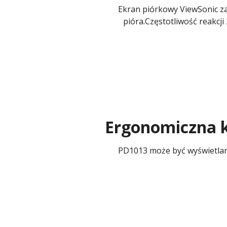
Ekran piórkowy ViewSonic za
pióra.Częstotliwość reakcj
Ergonomiczna k
PD1013 może być wyświetlan