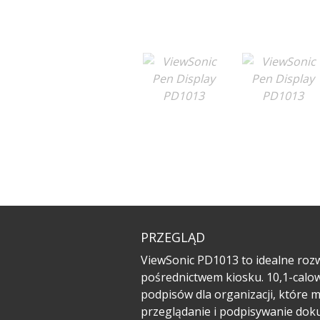
PRZEGLĄD
ViewSonic PD1013 to idealne roz
pośrednictwem kiosku. 10,1-calowy
podpisów dla organizacji, które 
przeglądanie i podpisywanie dok