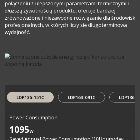
połączeniu z ulepszonymi parametrami termicznymi i
dłuższą żywotnością produktu, oferuje bardziej
zrównoważone i niezawodne rozwiązanie dla środowisk
profesjonalnych, w których liczy się długoterminowa
wydajność.
LDP136-151C
LDP163-091C
LDP136-0
Power Consumption
1095
W
Saved Annual Power Consumption (10Hours/day,