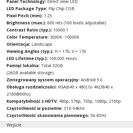
Panel Technology:
Direct view LED
LED Package Type:
Flip Chip COB
Pixel Pitch (mm):
1.25
Brightness (max.):
600 nits (100 levels adjustable)
Contrast Ratio (typ.):
10000:1
Color Temperature:
3000K -10000K
Orientacja:
Landscape
Viewing Angles (typ.):
H = 170, V = 170
LED Lifetime (typ.):
100,000 Hours
Pamięć lokalna:
Total 32GB
(26GB available storage)
Zintegrowany system operacyjny:
Android 9.0
Obsługa rozdzielczości:
VGA(640 x 480) to 4K(3840 x
2160@60hz)
Kompatybilność z HDTV:
480p, 576p, 720p, 1080p, 2160p
Częstotliwość w poziomie:
31K-94kHz
Częstotliwość skanowania pionowego:
56-85Hz
Wejście