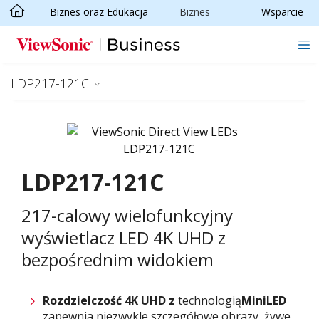
Biznes oraz Edukacja
Biznes
Wsparcie
Skip to main content
LDP217-121C
LDP217-121C
217-calowy wielofunkcyjny
wyświetlacz LED 4K UHD z
bezpośrednim widokiem
Rozdzielczość 4K UHD z
technologią
Mini
LED
zapewnia niezwykle szczegółowe obrazy, żywe