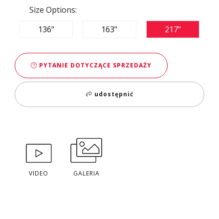
Size Options:
136"
163"
217"
PYTANIE DOTYCZĄCE SPRZEDAŻY
udostępnić
VIDEO
GALERIA