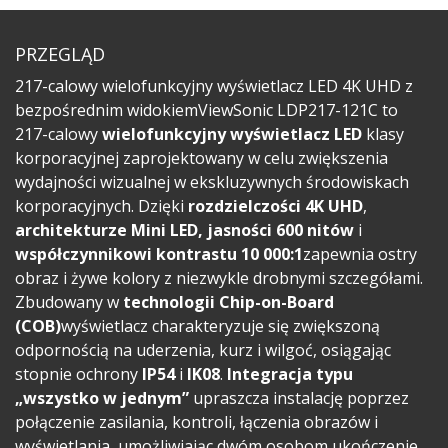
PRZEGLĄD
217-calowy wielofunkcyjny wyświetlacz LED 4K UHD z
bezpośrednim widokiemViewSonic LDP217-121C to
217-calowy
wielofunkcyjny wyświetlacz LED
klasy
korporacyjnej zaprojektowany w celu zwiększenia
wydajności wizualnej w ekskluzywnych środowiskach
korporacyjnych. Dzięki
rozdzielczości 4K UHD
,
architekturze Mini LED, jasności 600 nitów
i
współczynnikowi kontrastu 10 000:1
zapewnia ostry
obraz i żywe kolory z niezwykle drobnymi szczegółami.
Zbudowany w
technologii Chip-on-Board
(COB)
wyświetlacz charakteryzuje się zwiększoną
odpornością na uderzenia, kurz i wilgoć, osiągając
stopnie ochrony
IP54
i
IK08
.
Integracja typu
„wszystko w jednym”
upraszcza instalację poprzez
połączenie zasilania, kontroli, łączenia obrazów i
wyświetlania, umożliwiając dwóm osobom ukończenie