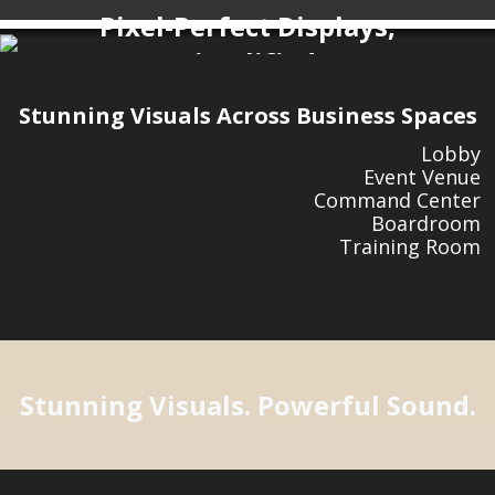
Pixel-Perfect Displays,
Simplified
LDP Series
Pre-Configured All-in-One LED
Stunning Visuals Across Business Spaces
Displays
Lobby
Event Venue
Command Center
Boardroom
Training Room
Stunning Visuals. Powerful Sound.