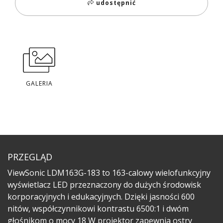
udostępnić
GALERIA
PRZEGLĄD
ViewSonic LDM163G-183 to 163-calowy wielofunkcyjny
wyświetlacz LED przeznaczony do dużych środowisk
korporacyjnych i edukacyjnych. Dzięki jasności 600
nitów, współczynnikowi kontrastu 6500:1 i dwóm
głośnikom o mocy 18 W projektor zapewnia ostry