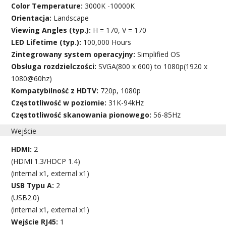
Color Temperature:
3000K -10000K
Orientacja:
Landscape
Viewing Angles (typ.):
H = 170, V = 170
LED Lifetime (typ.):
100,000 Hours
Zintegrowany system operacyjny:
Simplified OS
Obsługa rozdzielczości:
SVGA(800 x 600) to 1080p(1920 x
1080@60hz)
Kompatybilność z HDTV:
720p, 1080p
Częstotliwość w poziomie:
31K-94kHz
Częstotliwość skanowania pionowego:
56-85Hz
Wejście
HDMI:
2
(HDMI 1.3/HDCP 1.4)
(internal x1, external x1)
USB Typu A:
2
(USB2.0)
(internal x1, external x1)
Wejście RJ45:
1