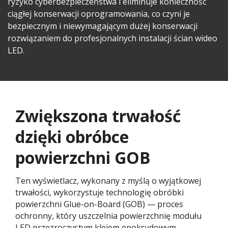
ryzyko cyberbezpieczeństwa i eliminuje konieczność
ciągłej konserwacji oprogramowania, co czyni je
bezpiecznym i niewymagającym dużej konserwacji
rozwiązaniem do profesjonalnych instalacji ścian wideo
LED.
Zwiększona trwałość
dzięki obróbce
powierzchni GOB​
Ten wyświetlacz, wykonany z myślą o wyjątkowej
trwałości, wykorzystuje technologię obróbki
powierzchni Glue-on-Board (GOB) — proces
ochronny, który uszczelnia powierzchnię modułu
LED przezroczystym klejem epoksydowym,