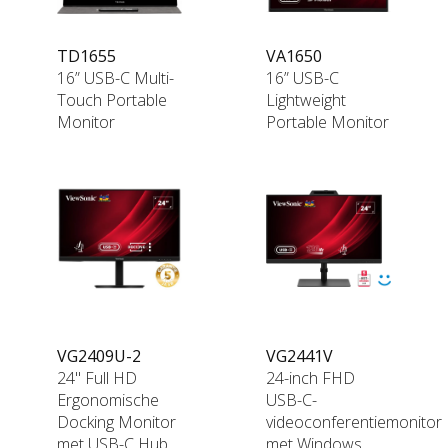
TD1655
VA1650
16” USB-C Multi-
16” USB-C
Touch Portable
Lightweight
Monitor
Portable Monitor
VG2409U-2
VG2441V
24" Full HD
24-inch FHD
Ergonomische
USB-C-
Docking Monitor
videoconferentiemonitor
met USB-C Hub
met Windows