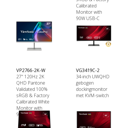
Calibrated
Monitor with
90W USB-C
VP2766-2K-W
VG3419C-2
27" 120Hz 2K
34-inch UWQHD
QHD Pantone
gebogen
Validated 100%
dockingmonitor
sRGB & Factory
met KVM-switch
Calibrated White
Monitor with
90W USB-C